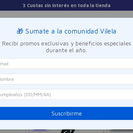
interés en toda la tienda
Sucursales
🎁 Sumate a la comunidad Vilela
Recibí promos exclusivas y beneficios especiales
TICA
FRAGANCIAS
CUIDADO PERSONAL
BIENESTAR Y FA
durante el año.
24
PRODUCTOS
Suscribirme
SOLO ON
2X1