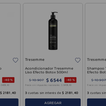
Tresemme
Tresemm
o
Acondicionador Tresemme
Shampoo 
Liso Efecto Botox 500ml
Efecto Bo
$
6544
$
10
.
907
$
10
.
907
-
40 %
-
40 %
$
5408
,
43
Precio sin impuestos nacionales:
$
5408
,
43
Precio sin impue
$
2181
,
40
3
cuotas sin interés de
$
2181
,
40
3
cuotas sin
AGREGAR