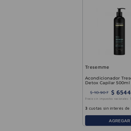
Tresemme
Acondicionador Tr
Detox Capilar 500ml
$
6544
$
10
.
907
Precio sin impuestos nacionales:
3
cuotas sin interés de
AGREGAR