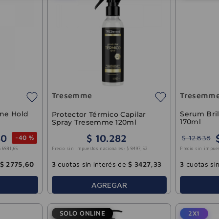
Tresemme
Tresemm
ine Hold
Serum Bril
Protector Térmico Capilar
170ml
Spray Tresemme 120ml
80
$
10
.
282
$
12
.
838
-
40 %
Precio sin impuestos nacionales:
$
8497
,
52
$
6881
,
65
Precio sin impue
3
cuotas sin interés de
$
3427
,
33
$
2775
,
60
3
cuotas sin
AGREGAR
SOLO ONLINE
2X1