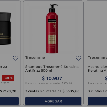
Tresemme
Tresemm
ntra
Shampoo Tresemmé Keratina
Acondici
Antifrizz 500ml
Keratina A
$
10
.
907
-
40 %
Precio sin impuestos nacionales:
$
9014
,
05
Precio sin impue
$
5276
,
53
3
cuotas sin interés de
$
3635
,
66
3
cuotas sin
$
2128
,
20
AGREGAR