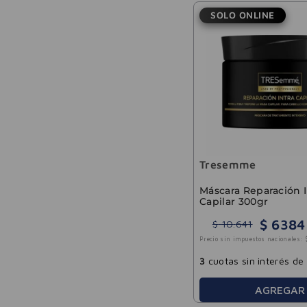
SOLO ONLINE
Tresemme
Máscara Reparación I
Capilar 300gr
$
6384
$
10
.
641
Precio sin impuestos nacionales:
3
cuotas sin interés de
AGREGAR