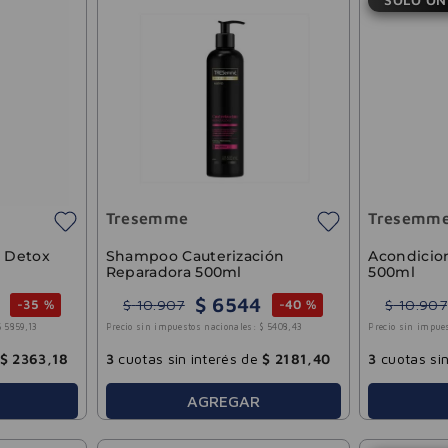
Tresemme
Tresemm
 Detox
Shampoo Cauterización
Acondicio
Reparadora 500ml
500ml
$
6544
$
10
.
907
$
10
.
907
-
35 %
-
40 %
$
5859
,
13
Precio sin impuestos nacionales:
$
5408
,
43
Precio sin impue
$
2363
,
18
3
cuotas sin interés de
$
2181
,
40
3
cuotas sin
AGREGAR