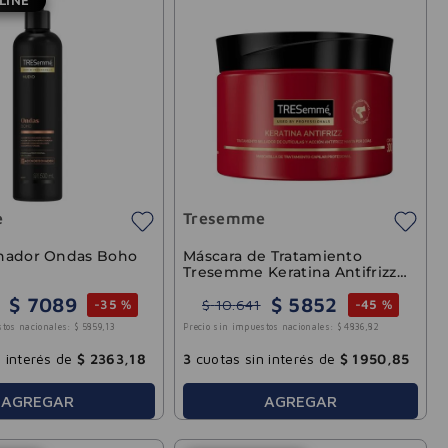
e
Tresemme
nador Ondas Boho
Máscara de Tratamiento
Tresemme Keratina Antifrizz
300g
$
7089
$
5852
$
10
.
641
-
35 %
-
45 %
stos nacionales:
$
5859
,
13
Precio sin impuestos nacionales:
$
4836
,
82
 interés de
$
2363
,
18
3
cuotas sin interés de
$
1950
,
85
AGREGAR
AGREGAR