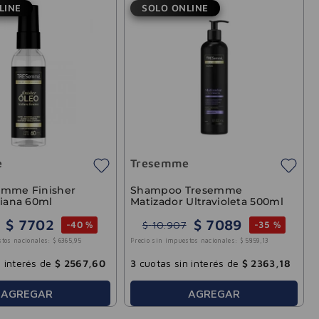
LINE
SOLO ONLINE
e
Tresemme
emme Finisher
Shampoo Tresemme
viana 60ml
Matizador Ultravioleta 500ml
$
7702
$
7089
$
10
.
907
-
40 %
-
35 %
stos nacionales:
$
6365
,
95
Precio sin impuestos nacionales:
$
5859
,
13
 interés de
$
2567
,
60
3
cuotas sin interés de
$
2363
,
18
AGREGAR
AGREGAR