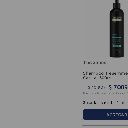
Tresemme
Shampoo Tresemme
Capilar 500ml
$
7089
$
10
.
907
Precio sin impuestos nacionales:
3
cuotas sin interés de
AGREGAR