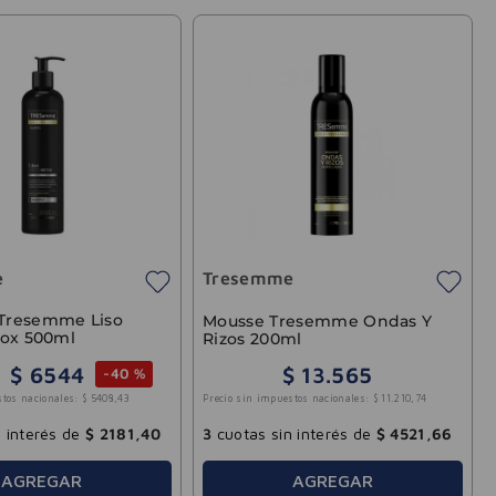
e
Tresemme
Tresemme Liso
Mousse Tresemme Ondas Y
tox 500ml
Rizos 200ml
$
6544
$
13
.
565
-
40 %
Precio sin impuestos nacionales:
$
11
.
210
,
74
stos nacionales:
$
5408
,
43
3
cuotas sin interés de
$
4521
,
66
 interés de
$
2181
,
40
AGREGAR
AGREGAR