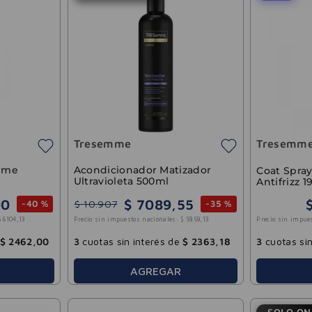
Tresemme
Tresemm
emme
Acondicionador Matizador
Coat Spra
Ultravioleta 500ml
Antifrizz 1
00
$
7089
,
55
$
10
.
907
-
40 %
-
35 %
Precio sin impue
$
6104
,
13
Precio sin impuestos nacionales:
$
5859
,
13
3
cuotas sin
$
2462
,
00
3
cuotas sin interés de
$
2363
,
18
AGREGAR
SOLO ON