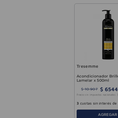
Tresemme
Acondicionador Brill
Lamelar x 500ml
$
6544
$
10
.
907
Precio sin impuestos nacionales:
3
cuotas sin interés de
AGREGAR