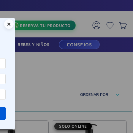
×
RESERVÁ TU PRODUCTO
RMACIA
BEBES Y NIÑOS
CONSEJOS
ORDENAR POR
LINE
SOLO ONLINE