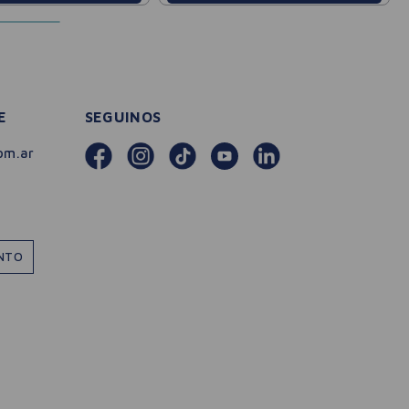
E
SEGUINOS
om.ar
ENTO