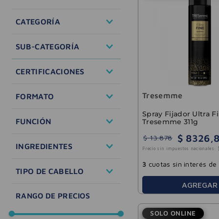
Cuidado Personal
CATEGORÍA
Cuidado del Cabello
SUB-CATEGORÍA
Tratamiento
CERTIFICACIONES
Shampoo
Acondicionador
Cruelty Free
Tresemme
FORMATO
Fijadores
Testeado
dermatológicamente
Spray Fijador Ultra F
Acondicionador
FUNCIÓN
Tresemme 311g
Crema de tratamiento
$
8326
,
Espuma
$
13
.
878
Brillo y Suavidad
INGREDIENTES
Serum
Precio sin impuestos nacionales:
Control Frizz
Spray
Hidratación profunda
Aceite de argán
3
cuotas sin interés de
TIPO DE CABELLO
Protección de color
Ácido hialurónico
AGREGAR
Protección térmica
Colágeno
Con Frizz
Reparación intensiva
Extractos naturales
Dañado
Keratina
Ondulado
SOLO ONLINE