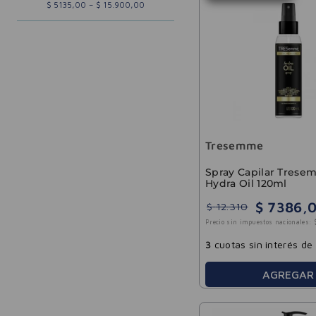
$ 5135,00
–
$ 15.900,00
Opaco
Seco
Teñido
Tresemme
Spray Capilar Tres
Hydra Oil 120ml
$
7386
,
$
12
.
310
Precio sin impuestos nacionales:
3
cuotas sin interés de
AGREGAR