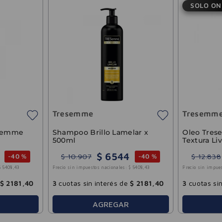
SOLO ON
Tresemme
Tresemm
esemme
Shampoo Brillo Lamelar x
Oleo Tres
500ml
Textura Li
$
6544
$
10
.
907
$
12
.
838
-
40 %
-
40 %
$
5408
,
43
Precio sin impuestos nacionales:
$
5408
,
43
Precio sin impue
$
2181
,
40
3
cuotas sin interés de
$
2181
,
40
3
cuotas sin
AGREGAR