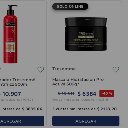
SOLO ONLINE
e
Tresemme
Máscara Hidratación Pro
onador Tresemmé
Activa 300gr
ntifrizz 500ml
$
6384
$
10
.
907
$
10
.
641
-
40 %
stos nacionales:
$
9014
,
05
Precio sin impuestos nacionales:
$
5276
,
53
 interés de
$
3635
,
66
3
cuotas sin interés de
$
2128
,
20
AGREGAR
AGREGAR