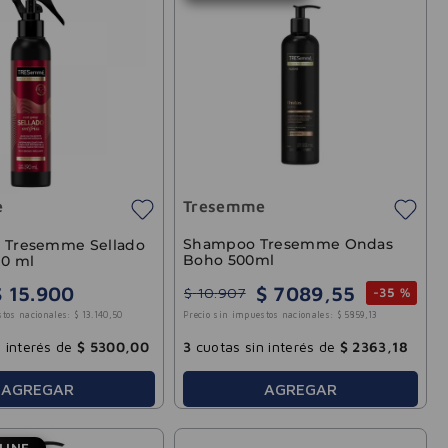
e
Tresemme
Shampoo Tresemme Ondas
y Tresemme Sellado
Boho 500ml
90 ml
$
7089
,
55
$
15
.
900
$
10
.
907
-
35 %
stos nacionales:
$
13
.
140
,
50
Precio sin impuestos nacionales:
$
5859
,
13
 interés de
$
5300
,
00
3
cuotas sin interés de
$
2363
,
18
AGREGAR
AGREGAR
LINE