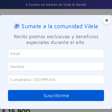
3 Cuotas sin interés en toda la tienda
×
🎁 Sumate a la comunidad Vilela
Buscar
Recibí promos exclusivas y beneficios
especiales durante el año.
Cuidado Personal
Cuidado del Cabello
Fijadores
2X1
Tresemme
Coat Spray Tresemme Sellado
Antifrizz 190 ml
Suscribirme
Referencia
:
-303078
$
15
.
900