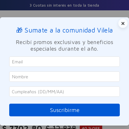
3 Cuotas sin interés en toda la tienda
×
🎁 Sumate a la comunidad Vilela
Buscar
Recibí promos exclusivas y beneficios
especiales durante el año.
Cuidado Personal
Cuidado del Cabello
Tratamiento
SOLO ONLINE
Tresemme
Oleo Tresemme Finisher Textura
Liviana 60ml
Suscribirme
Referencia
:
8005123
$
7702
,
80
$
12
.
838
40 %
OFF