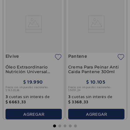
Elvive
Pantene
Óleo Extraordinario
Crema Para Peinar Anti
Nutrición Universal
Caida Pantene 300ml
Elvive 100ml
$
19
.
990
$
10
.
105
Precio sin impuestos nacionales:
Precio sin impuestos nacionales:
$
16
.
520
,
66
$
8351
,
24
3
cuotas sin interés de
3
cuotas sin interés de
$
6663
,
33
$
3368
,
33
AGREGAR
AGREGAR