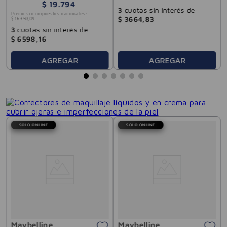
$
19
.
794
3
cuotas sin interés de
Precio sin impuestos nacionales:
$
3664
,
83
$
16
.
359
,
09
3
cuotas sin interés de
$
6598
,
16
AGREGAR
AGREGAR
SOLO ONLINE
SOLO ONLINE
Maybelline
Maybelline