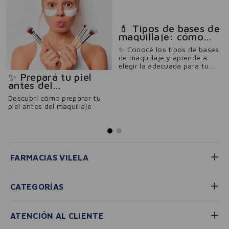
💄 Tipos de bases de
maquillaje: cómo
elegir la ideal
✨ Conocé los tipos de bases
de maquillaje y aprendé a
elegir la adecuada para tu
piel
✨ Prepará tu piel
antes del
maquillaje: limpieza
Descubrí cómo preparar tu
e hidratación
piel antes del maquillaje
FARMACIAS VILELA
CATEGORÍAS
ATENCIÓN AL CLIENTE