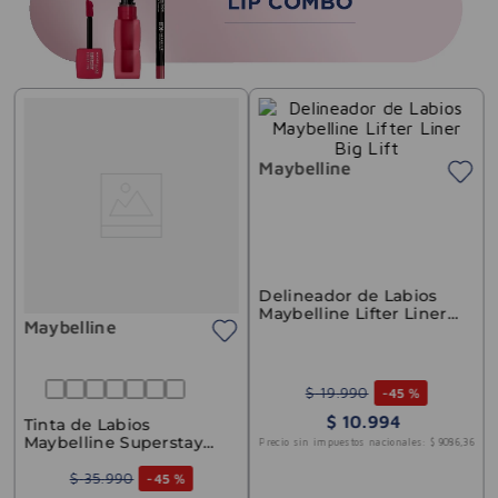
Maybelline
Delineador de Labios
Maybelline Lifter Liner
Maybelline
Big Lift
$
19
.
990
-
45 %
$
10
.
994
Tinta de Labios
Maybelline Superstay
Precio sin impuestos nacionales:
$
9086
,
36
Teddy Tint 55 Kneehigh
$
35
.
990
-
45 %