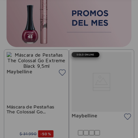
SOLO ONLINE
Maybelline
Máscara de Pestañas
The Colossal Go
Maybelline
Extreme Black 9,5ml
$
31
.
990
-
50 %