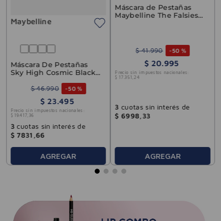
Máscara de Pestañas
Maybelline The Falsies
Maybelline
Surreal WTP
$
41
.
990
-
50 %
$
20
.
995
Máscara De Pestañas
Sky High Cosmic Black
Precio sin impuestos nacionales:
$
17
.
351
,
24
Whs Maybelline 7.2ml
$
46
.
990
-
50 %
$
23
.
495
3
cuotas sin interés de
Precio sin impuestos nacionales:
$
6998
,
33
$
19
.
417
,
36
3
cuotas sin interés de
$
7831
,
66
AGREGAR
AGREGAR