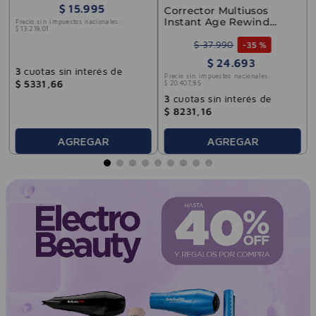
$
15
.
995
Corrector Multiusos
Instant Age Rewind
Precio sin impuestos nacionales:
$
13
.
219
,
01
Eraser Maybelline Tono
03
$
37
.
990
-
35 %
$
24
.
693
3
cuotas sin interés de
Precio sin impuestos nacionales:
$
5331
,
66
$
20
.
407
,
85
3
cuotas sin interés de
$
8231
,
16
AGREGAR
AGREGAR