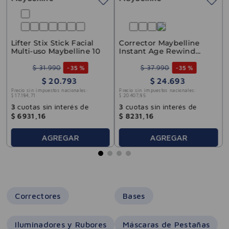
Lifter Stix Stick Facial
Corrector Maybelline
Multi-uso Maybelline 10
Instant Age Rewind
Eraser 144 Caramel
$
31
.
990
$
37
.
990
-
35 %
-
35 %
$
20
.
793
$
24
.
693
Precio sin impuestos nacionales:
Precio sin impuestos nacionales:
$
17
.
184
,
71
$
20
.
407
,
85
3
cuotas sin interés de
3
cuotas sin interés de
$
6931
,
16
$
8231
,
16
AGREGAR
AGREGAR
Correctores
Bases
Iluminadores y Rubores
Máscaras de Pestañas