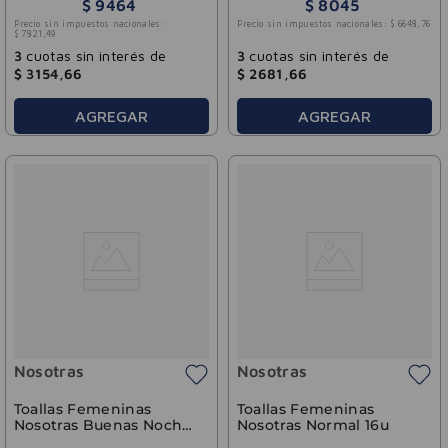
$
9464
$
8045
Precio sin impuestos nacionales:
Precio sin impuestos nacionales:
$
6648
,
76
$
7821
,
49
3
cuotas sin interés de
3
cuotas sin interés de
$
3154
,
66
$
2681
,
66
AGREGAR
AGREGAR
Nosotras
Nosotras
Toallas Femeninas
Toallas Femeninas
Nosotras Buenas Noches
Nosotras Normal 16u
Nocturnas Suave 16u