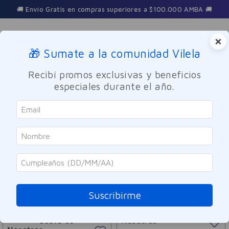
🚚 Envío Gratis en compras superiores a $100.000 AMBA 🚚
×
🎁 Sumate a la comunidad Vilela
Buscar
Recibí promos exclusivas y beneficios
especiales durante el año.
Nosotras
ORDENAR POR
FILTRAR
10
PRODUCTOS
Suscribirme
SOLO ONLINE
Nosotras