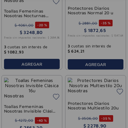
Nosotras
Protectores Diarios
Toallas Femeninas
Nosotras Normal 20 u
Nosotras Nocturnas
Suave 8u
$
2881
,
00
-
35 %
$
4061
,
00
-
20 %
$
1872
,
65
$
3248
,
80
Precio sin impuestos nacionales:
$
1547
,
64
Precio sin impuestos nacionales:
$
2684
,
96
3
cuotas sin interés de
3
cuotas sin interés de
$
624
,
21
$
1082
,
93
AGREGAR
AGREGAR
Nosotras
Nosotras
Protectores Diarios
Toallas Femeninas
Nosotras Multiestilo 20u
Nosotras Invisible Clásica
16u
$
3506
,
00
-
35 %
$
4272
,
00
-
40 %
$
2278
,
90
$
2563
,
20