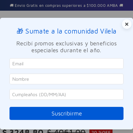
🚚 Envío Gratis en compras superiores a $100.000 AMBA 🚚
×
🎁 Sumate a la comunidad Vilela
Buscar
Recibí promos exclusivas y beneficios
especiales durante el año.
Cuidado Personal
Higiene femenina
Toallas Femeninas
SOLO ONLINE
Nosotras
Toallas Femeninas Nosotras
Nocturnas Suave 8u
Suscribirme
Referencia
:
8006221
$
3248
,
80
$
4061
,
00
20 %
OFF