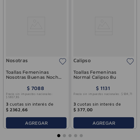
Nosotras
Calipso
Toallas Femeninas
Toallas Femeninas
Nosotras Buenas Noches
Normal Calipso 8u
Nocturnas Suave 16u
$
7088
$
1131
Precio sin impuestos nacionales:
Precio sin impuestos nacionales:
$
934
,
71
$
5857
,
85
3
cuotas sin interés de
3
cuotas sin interés de
$
2362
,
66
$
377
,
00
AGREGAR
AGREGAR