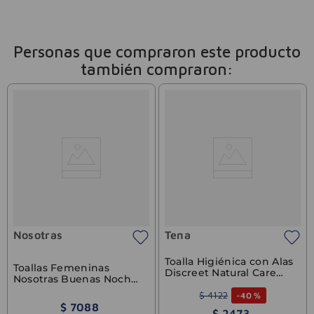
Personas que compraron este producto
también compraron:
Nosotras
Tena
Toalla Higiénica con Alas
Toallas Femeninas
Discreet Natural Care
Nosotras Buenas Noches
Tena 8u
Nocturnas Suave 16u
$
4122
-
40 %
$
7088
$
2473