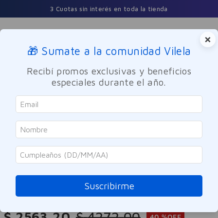
3 Cuotas sin interés en toda la tienda
×
🎁 Sumate a la comunidad Vilela
Buscar
Recibí promos exclusivas y beneficios
especiales durante el año.
Cuidado Personal
Higiene femenina
Toallas Femeninas
Nosotras
Toallas Femeninas Nosotras
Invisible Clásica 16u
Suscribirme
Referencia
:
8006686
$
2563
,
20
$
4272
,
00
40 %
OFF