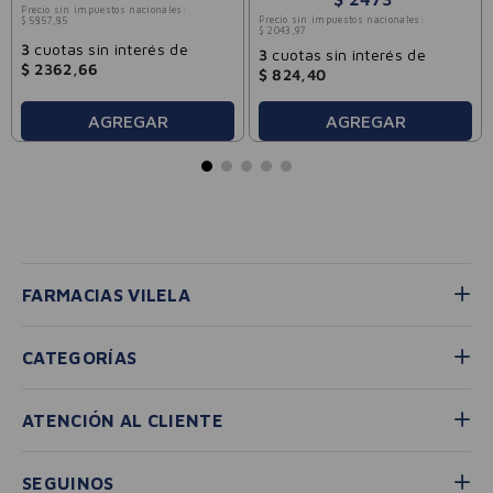
Precio sin impuestos nacionales:
Precio sin impuestos nacionales:
$
5857
,
85
$
2043
,
97
3
cuotas sin interés de
3
cuotas sin interés de
$
2362
,
66
$
824
,
40
AGREGAR
AGREGAR
FARMACIAS VILELA
CATEGORÍAS
ATENCIÓN AL CLIENTE
SEGUINOS