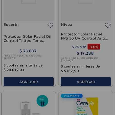
Eucerin
Nivea
Protector Solar Facial
Protector Solar Facial Oil
FPS 50 UV Control Anti-
Control Tinted Tono
Brillo Nivea 50ml
Medio Piel Mixta A Grasa
$
26
.
598
-
35 %
FPS 50+ Eucerin 50ml
$
73
.
837
$
17
.
288
Precio sin impuestos nacionales:
Precio sin impuestos nacionales:
$
61
.
022
,
31
$
14
.
288
,
18
3
cuotas sin interés de
3
cuotas sin interés de
$
24
.
612
,
33
$
5762
,
90
AGREGAR
AGREGAR
LANZAMIENTO