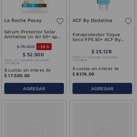
La Roche Posay
ACF By Dadatina
Sérum Protector Solar
Fotoprotector Toque
Anthelios Uv Air 50+ spf
Seco FPS 50+ ACF By
Oscuro Natural La
Dadatina 50g
Roche-Posay 50g
$
75
.
000
-
30 %
$
25
.
128
$
52
.
500
Precio sin impuestos nacionales:
Precio sin impuestos nacionales:
$
20
.
766
,
94
$
43
.
388
,
43
3
cuotas sin interés de
3
cuotas sin interés de
$
8376
,
00
$
17
.
500
,
00
AGREGAR
AGREGAR