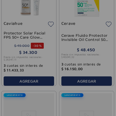
Caviahue
Cerave
Protector Solar Facial
Cerave Fluido Protector
FPS 50+ Care Glow
Invisible Oil Control 50
Caviahue Con Color 50g
SPF 50ml
$
49
.
000
-
30 %
$
48
.
450
$
34
.
300
Precio sin impuestos nacionales:
Precio sin impuestos nacionales:
$
40
.
041
,
32
$
28
.
347
,
11
3
cuotas sin interés de
3
cuotas sin interés de
$
16
.
150
,
00
$
11
.
433
,
33
AGREGAR
AGREGAR
LANZAMIENTO
LANZAMIENTO