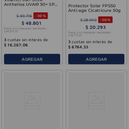
Anthelios UVAIR 50+ SPF
Protector Solar FPS50
La Roche Posay
Anti-age Cicatricure 50g
$
69
.
716
-
30 %
$
28
.
990
-
30 %
$
48
.
801
$
20
.
293
Precio sin impuestos nacionales:
$
40
.
331
,
57
Precio sin impuestos nacionales:
$
16
.
771
,
07
3
cuotas sin interés de
3
cuotas sin interés de
$
16
.
267
,
06
$
6764
,
33
AGREGAR
AGREGAR