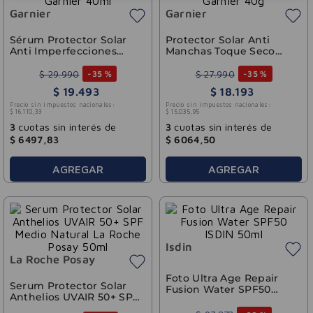
Garnier
Garnier
Sérum Protector Solar
Protector Solar Anti
Anti Imperfecciones
Manchas Toque Seco
Super UV Fps 50+
Super UV Fps 50+
Garnier 40ml
Garnier 40g
$
29
.
990
$
27
.
990
-
35 %
-
35 %
$
19
.
493
$
18
.
193
Precio sin impuestos nacionales:
Precio sin impuestos nacionales:
$
16
.
110
,
33
$
15
.
035
,
95
3
cuotas sin interés de
3
cuotas sin interés de
$
6497
,
83
$
6064
,
50
AGREGAR
AGREGAR
Isdin
La Roche Posay
Foto Ultra Age Repair
Serum Protector Solar
Fusion Water SPF50
Anthelios UVAIR 50+ SPF
ISDIN 50ml
Medio Natural La Roche