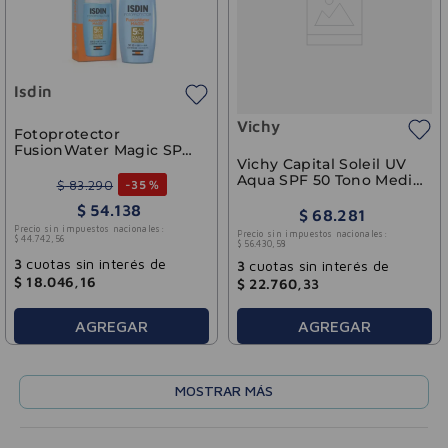
Isdin
Vichy
Fotoprotector
FusionWater Magic SPF
Vichy Capital Soleil UV
50 ISDIN 50ml
Aqua SPF 50 Tono Medio
$
83
.
290
-
35 %
50 ml
$
54
.
138
$
68
.
281
Precio sin impuestos nacionales:
Precio sin impuestos nacionales:
$
44
.
742
,
56
$
56
.
430
,
58
3
cuotas sin interés de
3
cuotas sin interés de
$
18
.
046
,
16
$
22
.
760
,
33
AGREGAR
AGREGAR
MOSTRAR MÁS