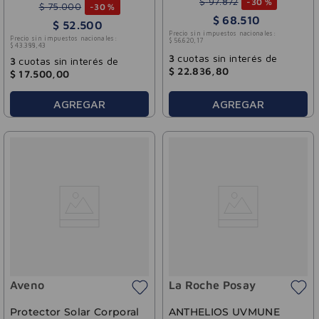
$
97
.
872
-
30 %
Posay 50ml
$
75
.
000
-
30 %
$
68
.
510
$
52
.
500
Precio sin impuestos nacionales:
Precio sin impuestos nacionales:
$
56
.
620
,
17
$
43
.
388
,
43
3
cuotas sin interés de
3
cuotas sin interés de
$
22
.
836
,
80
$
17
.
500
,
00
AGREGAR
AGREGAR
Aveno
La Roche Posay
Protector Solar Corporal
ANTHELIOS UVMUNE