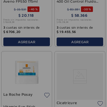
Aveno FPS50 175ml
400 Oil Control Fluído
SPF50+ La Roche-Posay
50ml
$
33
.
531
$
83
.
381
-
40 %
-
30 %
$
20
.
118
$
58
.
366
Precio sin impuestos nacionales:
Precio sin impuestos nacionales:
$
16
.
626
,
94
$
48
.
236
,
94
3
cuotas sin interés de
3
cuotas sin interés de
$
6706
,
20
$
19
.
455
,
56
AGREGAR
AGREGAR
La Roche Posay
Cicatricure
Vitamin Sun Stick