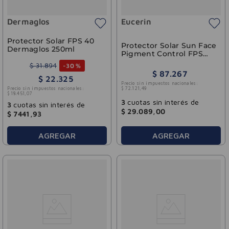
Dermaglos
Eucerin
Protector Solar FPS 40
Protector Solar Sun Face
Dermaglos 250ml
Pigment Control FPS
50+ Eucerin 50ml
$
31
.
894
-
30 %
$
87
.
267
$
22
.
325
Precio sin impuestos nacionales:
Precio sin impuestos nacionales:
$
72
.
121
,
49
$
18
.
451
,
07
3
cuotas sin interés de
3
cuotas sin interés de
$
29
.
089
,
00
$
7441
,
93
AGREGAR
AGREGAR