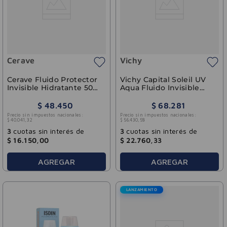
Cerave
Vichy
Cerave Fluido Protector
Vichy Capital Soleil UV
Invisible Hidratante 50
Aqua Fluido Invisible
SPF 50ml
SPF 50 50ml
$
48
.
450
$
68
.
281
Precio sin impuestos nacionales:
Precio sin impuestos nacionales:
$
40
.
041
,
32
$
56
.
430
,
58
3
cuotas sin interés de
3
cuotas sin interés de
$
16
.
150
,
00
$
22
.
760
,
33
AGREGAR
AGREGAR
LANZAMIENTO