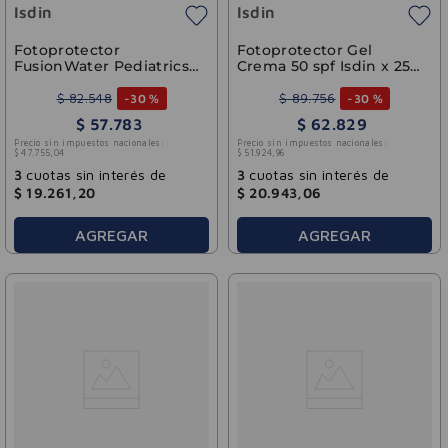
Isdin
Isdin
Fotoprotector
Fotoprotector Gel
FusionWater Pediatrics
Crema 50 spf Isdin x 250
SPF 50 ISDIN 50ml
ml
$
82
.
548
$
89
.
756
-
30 %
-
30 %
$
57
.
783
$
62
.
829
Precio sin impuestos nacionales:
Precio sin impuestos nacionales:
$
47
.
755
,
04
$
51
.
924
,
96
3
cuotas sin interés de
3
cuotas sin interés de
$
19
.
261
,
20
$
20
.
943
,
06
AGREGAR
AGREGAR