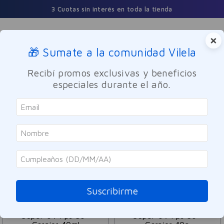
3 Cuotas sin interés en toda la tienda
×
🎁 Sumate a la comunidad Vilela
Buscar
Recibí promos exclusivas y beneficios
especiales durante el año.
Dermocosmetica
Solares
ORDENAR POR
FILTRAR
73
PRODUCTOS
Suscribirme
SOLO ONLINE
SOLO ONLINE