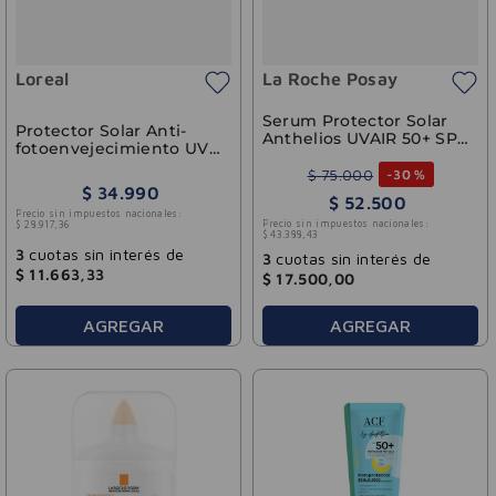
Loreal
La Roche Posay
Serum Protector Solar
Protector Solar Anti-
Anthelios UVAIR 50+ SPF
fotoenvejecimiento UV
Claro Natural La Roche
Defender FPS50+
Posay 50ml
$
75
.
000
-
30 %
L'Oréal 40g
$
34
.
990
$
52
.
500
Precio sin impuestos nacionales:
Precio sin impuestos nacionales:
$
28
.
917
,
36
$
43
.
388
,
43
3
cuotas sin interés de
3
cuotas sin interés de
$
11
.
663
,
33
$
17
.
500
,
00
AGREGAR
AGREGAR