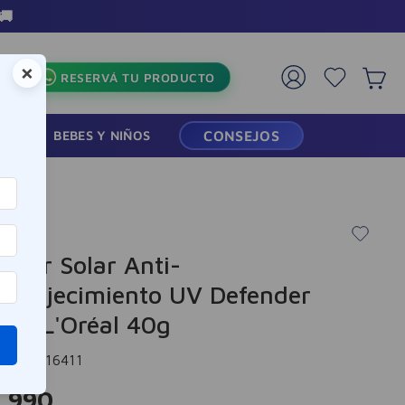
🚚
×
RESERVÁ TU PRODUCTO
RMACIA
BEBES Y NIÑOS
CONSEJOS
ector Solar Anti-
envejecimiento UV Defender
0+ L'Oréal 40g
cia
:
-316411
4
.
990