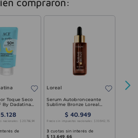
ién compraron:
Caviah
Protect
50+ Ca
Con Co
atina
Loreal
$
49
.
00
Precio sin 
tor Toque Seco
Serum Autobronceante
F By Dadatina
Sublime Bronze Loreal
Paris 30ml
25
.
128
$
40
.
949
3
cuotas
s nacionales:
$
20
.
766
,
94
Precio sin impuestos nacionales:
$
33
.
842
,
15
$
11
.
43
interés de
3
cuotas sin interés de
$
13
.
649
,
66