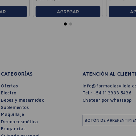
AR
AGREGAR
A
CATEGORÍAS
ATENCIÓN AL CLIENT
Ofertas
info@farmaciasvilela.c
Electro
Tel.:
+54 11 3393 5436
Bebés y maternidad
Chatear por whatsapp
Suplementos
Maquillaje
BOTÓN DE ARREPENTIMI
Dermocosmética
Fragancias
Cuidado personal