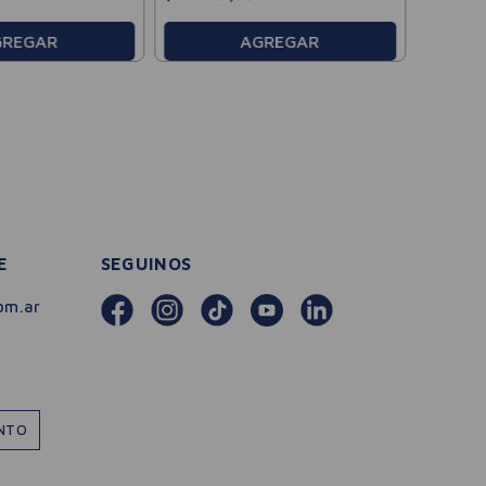
GREGAR
AGREGAR
E
SEGUINOS
om.ar
ENTO