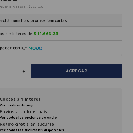
mpuestos nacionales:
$
28
.
917
,
36
echá nuestras promos bancarias!
s sin interés de
$
11
.
663
,
33
pagar con 👉
＋
AGREGAR
Cuotas sin interés
Ver medios de pago
Envios a todo el pais
Ver todos las opciones de envio
Retiro gratis en sucursal
Ver todas las sucursales disponibles