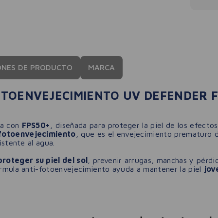
ONES DE PRODUCTO
MARCA
TOENVEJECIMIENTO UV DEFENDER F
ra con
FPS50+
, diseñada para proteger la piel de los efecto
 fotoenvejecimiento
, que es el envejecimiento prematuro de
istente al agua.
roteger su piel del sol
, prevenir arrugas, manchas y pérdid
fórmula anti-fotoenvejecimiento ayuda a mantener la piel
jov