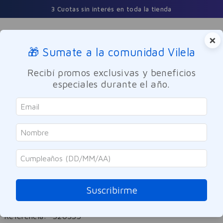
3 Cuotas sin interés en toda la tienda
×
🎁 Sumate a la comunidad Vilela
Buscar
Recibí promos exclusivas y beneficios
especiales durante el año.
Dermocosmetica
Solares
Facial
Loreal
Protector Solar Loreal Paris UV
Defender AquaFusion FPS50+
Suscribirme
50ml
Referencia
:
-320533