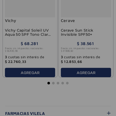
Vichy
Cerave
Vichy Capital Soleil UV
Cerave Sun Stick
Aqua 50 SPF Tono Claro
Invisible SPF50+
50 ml
$
68
.
281
$
38
.
561
Precio sin impuestos nacionales:
Precio sin impuestos nacionales:
$
56
.
430
,
58
$
31
.
868
,
60
3
cuotas sin interés de
3
cuotas sin interés de
$
22
.
760
,
33
$
12
.
853
,
66
AGREGAR
AGREGAR
FARMACIAS VILELA