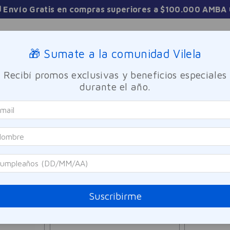
Sucursales
🎁 Sumate a la comunidad Vilela
Recibí promos exclusivas y beneficios especiales
TICA
FRAGANCIAS
CUIDADO PERSONAL
BIENESTAR Y FA
durante el año.
8
PRODUCTOS
Suscribirme