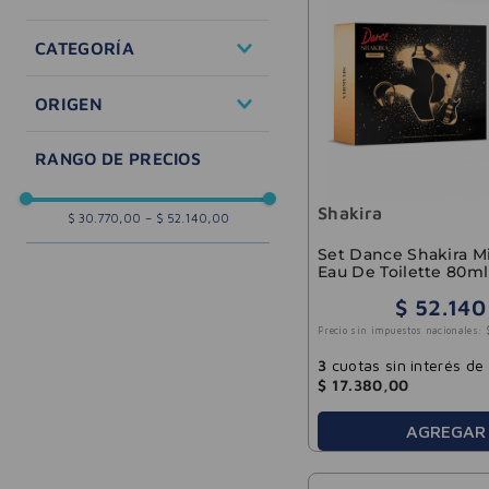
Perfumes y Fragancias
CATEGORÍA
Mujeres
ORIGEN
Semi Selectivo
importado
Shakira
$ 30.770,00
–
$ 52.140,00
Set Dance Shakira M
Eau De Toilette 80ml
Desodorante 150ml
$
52
.
140
Precio sin impuestos nacionales:
3
cuotas sin interés de
$
17
.
380
,
00
AGREGAR