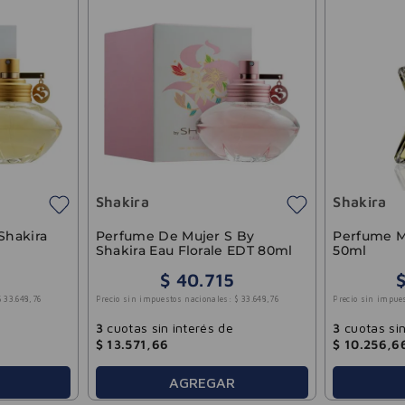
Shakira
Shakira
Shakira
Perfume De Mujer S By
Perfume M
Shakira Eau Florale EDT 80ml
50ml
$
40
.
715
$
33
.
648
,
76
Precio sin impuestos nacionales:
$
33
.
648
,
76
Precio sin impue
3
cuotas sin interés de
3
cuotas sin
$
13
.
571
,
66
$
10
.
256
,
6
AGREGAR