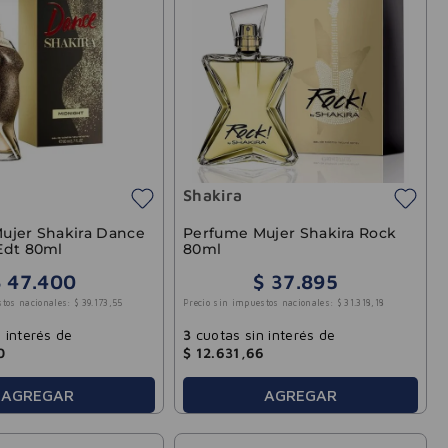
Shakira
ujer Shakira Dance
Perfume Mujer Shakira Rock
Edt 80ml
80ml
$
47
.
400
$
37
.
895
stos nacionales:
$
39
.
173
,
55
Precio sin impuestos nacionales:
$
31
.
318
,
18
 interés de
3
cuotas sin interés de
0
$
12
.
631
,
66
AGREGAR
AGREGAR