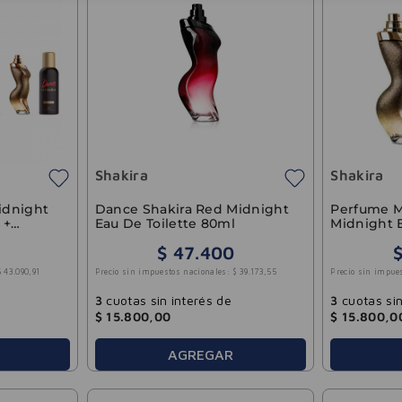
Shakira
Shakira
idnight
Dance Shakira Red Midnight
Perfume M
 +
Eau De Toilette 80ml
Midnight 
$
47
.
400
$
43
.
090
,
91
Precio sin impuestos nacionales:
$
39
.
173
,
55
Precio sin impue
3
cuotas sin interés de
3
cuotas sin
$
15
.
800
,
00
$
15
.
800
,
0
AGREGAR