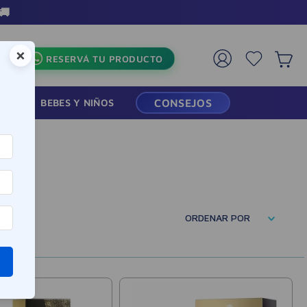
3 Cuotas sin interés en toda la 
×
RESERVÁ TU PRODUCTO
RMACIA
BEBES Y NIÑOS
CONSEJOS
ORDENAR POR