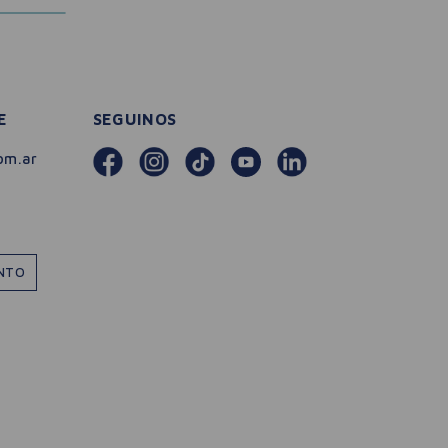
E
SEGUINOS
om.ar
ENTO