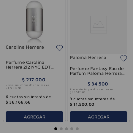
Carolina Herrera
Paloma Herrera
Perfume Carolina
Herrera 212 NYC EDT
Perfume Fantasy Eau de
60ml
Parfum Paloma Herrera
60ml
$
217
.
000
$
34
.
500
Precio sin impuestos nacionales:
$
179
.
338
,
84
Precio sin impuestos nacionales:
$
28
.
512
,
40
6
cuotas sin interés de
3
cuotas sin interés de
$
36
.
166
,
66
$
11
.
500
,
00
AGREGAR
AGREGAR