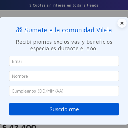
3 Cuotas sin interés en toda la tienda
×
🎁 Sumate a la comunidad Vilela
Buscar
Recibí promos exclusivas y beneficios
especiales durante el año.
Perfumes y Fragancias
Mujeres
Shakira
Dance Shakira Red Midnight Eau
De Toilette 80ml
Suscribirme
Referencia
:
-314614
$
47
.
400