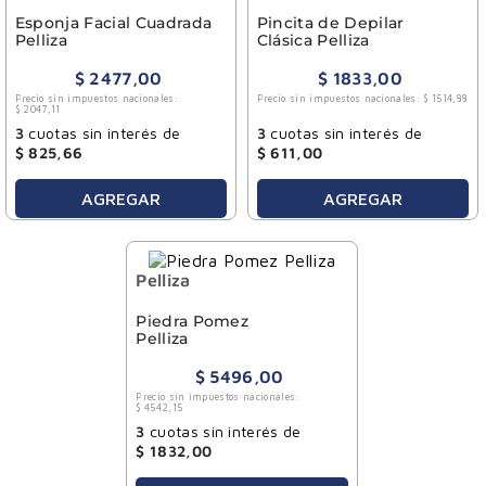
Esponja Facial Cuadrada
Pincita de Depilar
Pelliza
Clásica Pelliza
$
2477
,
00
$
1833
,
00
Precio sin impuestos nacionales:
Precio sin impuestos nacionales:
$
1514
,
88
$
2047
,
11
3
cuotas sin interés de
3
cuotas sin interés de
$
825
,
66
$
611
,
00
AGREGAR
AGREGAR
Pelliza
Piedra Pomez
Pelliza
$
5496
,
00
Precio sin impuestos nacionales:
$
4542
,
15
3
cuotas sin interés de
$
1832
,
00