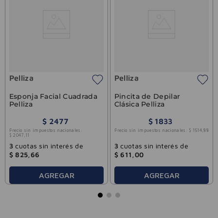
Pelliza
Pelliza
Esponja Facial Cuadrada
Pincita de Depilar
Pelliza
Clásica Pelliza
$
2477
$
1833
Precio sin impuestos nacionales:
Precio sin impuestos nacionales:
$
1514
,
88
$
2047
,
11
3
cuotas sin interés de
3
cuotas sin interés de
$
825
,
66
$
611
,
00
AGREGAR
AGREGAR