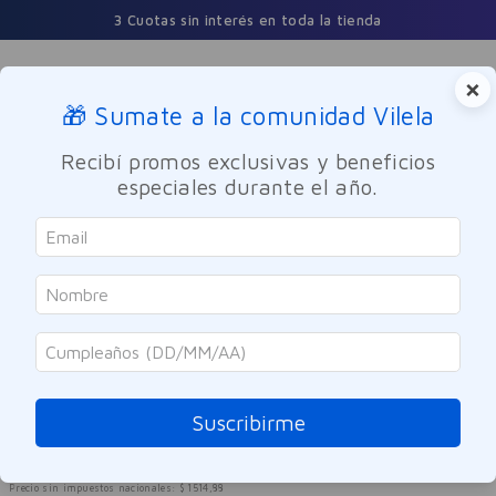
3 Cuotas sin interés en toda la tienda
×
🎁 Sumate a la comunidad Vilela
Buscar
Recibí promos exclusivas y beneficios
especiales durante el año.
Cuidado Personal
Accesorios de belleza
Pelliza
Pincita de Depilar Clásica Pelliza
Referencia
:
-301628
Suscribirme
$
1833
,
00
Precio sin impuestos nacionales:
$
1514
,
88