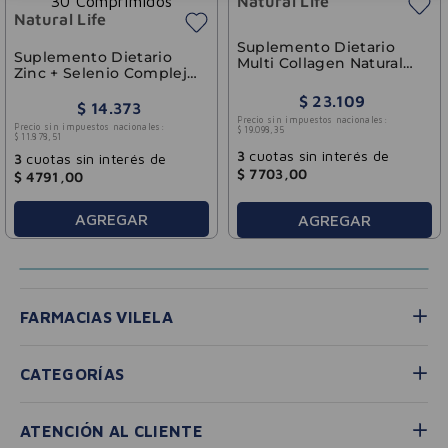
Natural Life
Natural Life
Suplemento Dietario
Suplemento Dietario
Multi Collagen Natural
Zinc + Selenio Complejo
Life 30 Comprimidos
Antioxidante Natural Life
$
23
.
109
30 Comprimidos
$
14
.
373
Precio sin impuestos nacionales:
Precio sin impuestos nacionales:
$
19
.
098
,
35
$
11
.
878
,
51
3
cuotas sin interés de
3
cuotas sin interés de
$
7703
,
00
$
4791
,
00
AGREGAR
AGREGAR
FARMACIAS VILELA
CATEGORÍAS
ATENCIÓN AL CLIENTE