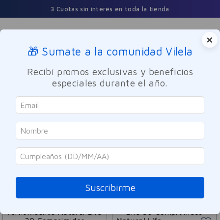
3 Cuotas sin interés en toda la tienda
×
🎁 Sumate a la comunidad Vilela
Buscar
Recibí promos exclusivas y beneficios
especiales durante el año.
Natural Life
ORDENAR POR
FILTRAR
2
PRODUCTOS
Suscribirme