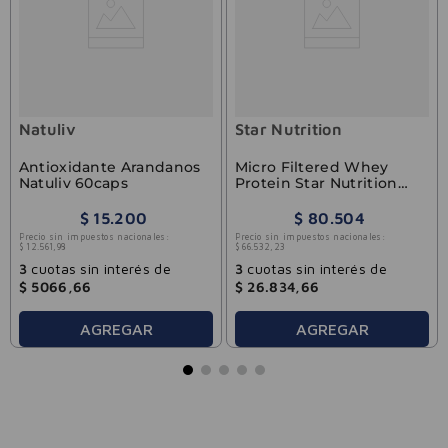
Natuliv
Star Nutrition
Antioxidante Arandanos
Micro Filtered Whey
Natuliv 60caps
Protein Star Nutrition
908g
$
15
.
200
$
80
.
504
Precio sin impuestos nacionales:
Precio sin impuestos nacionales:
$
12
.
561
,
98
$
66
.
532
,
23
3
cuotas sin interés de
3
cuotas sin interés de
$
5066
,
66
$
26
.
834
,
66
AGREGAR
AGREGAR