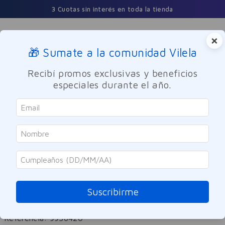
3 Cuotas sin interés en toda la tienda
×
🎁 Sumate a la comunidad Vilela
Buscar
Recibí promos exclusivas y beneficios
especiales durante el año.
Nutricion y Deporte
Suplementos Dietarios
Natural Life
Suplemento Dietario Multi
Collagen Natural Life 30
Suscribirme
Comprimidos
Referencia
:
9956420