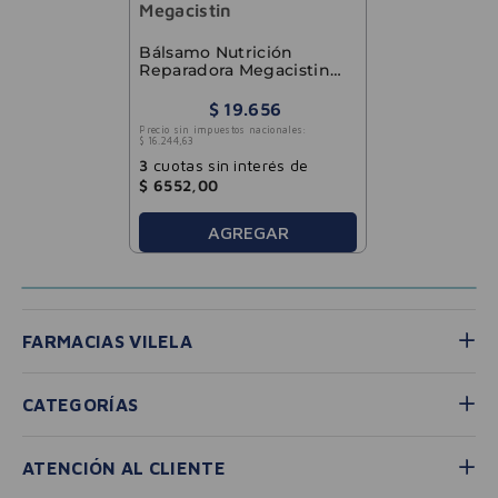
Megacistin
Bálsamo Nutrición
Reparadora Megacistin
Therapy 200ml
$
19
.
656
Precio sin impuestos nacionales:
$
16
.
244
,
63
3
cuotas sin interés de
$
6552
,
00
AGREGAR
FARMACIAS VILELA
CATEGORÍAS
ATENCIÓN AL CLIENTE