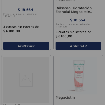
Therapy 240ml
Bálsamo Hidratación
$
18
.
564
Esencial Megacistin
Precio sin impuestos nacionales:
Therapy 200ml
$
15
.
342
,
15
$
18
.
564
Precio sin impuestos nacionales:
3
cuotas sin interés de
$
15
.
342
,
15
$
6188
,
00
3
cuotas sin interés de
$
6188
,
00
AGREGAR
AGREGAR
Megacistin