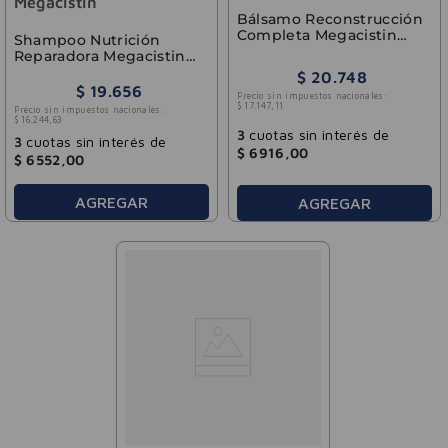
Megacistin
Bálsamo Reconstrucción
Completa Megacistin
Shampoo Nutrición
Therapy 200ml
Reparadora Megacistin
Therapy 240ml
$
20
.
748
$
19
.
656
Precio sin impuestos nacionales:
$
17
.
147
,
11
Precio sin impuestos nacionales:
$
16
.
244
,
63
3
cuotas sin interés de
3
cuotas sin interés de
$
6916
,
00
$
6552
,
00
AGREGAR
AGREGAR