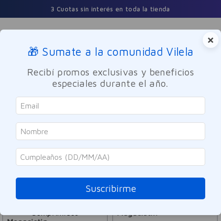
3 Cuotas sin interés en toda la tienda
×
🎁 Sumate a la comunidad Vilela
Buscar
Recibí promos exclusivas y beneficios
especiales durante el año.
Megacistin
ORDENAR POR
FILTRAR
7
PRODUCTOS
Suscribirme
Megacistin