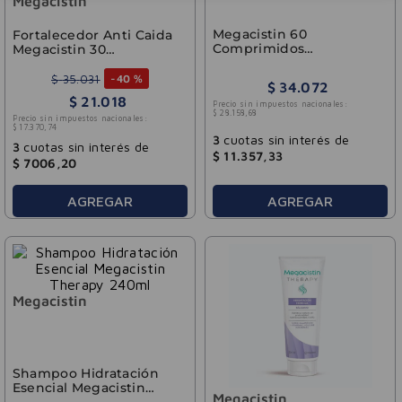
Megacistin
Megacistin 60
Fortalecedor Anti Caida
Comprimidos
Megacistin 30
Recubiertos
Comprimidos
$
35
.
031
-
40 %
$
34
.
072
$
21
.
018
Precio sin impuestos nacionales:
$
28
.
158
,
68
Precio sin impuestos nacionales:
$
17
.
370
,
74
3
cuotas sin interés de
3
cuotas sin interés de
$
11
.
357
,
33
$
7006
,
20
AGREGAR
AGREGAR
Megacistin
Shampoo Hidratación
Esencial Megacistin
Megacistin