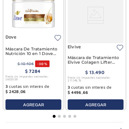
Dove
Elvive
Máscara De Tratamiento
Nutrición 10 en 1 Dove
Máscara de Tratamiento
300g
Elvive Colagen Lifter
$
10
.
406
-
30 %
300g
$
7284
$
13
.
490
Precio sin impuestos nacionales:
Precio sin impuestos nacionales:
$
6020
,
00
$
11
.
148
,
76
3
cuotas sin interés de
3
cuotas sin interés de
$
2428
,
06
$
4496
,
66
AGREGAR
AGREGAR