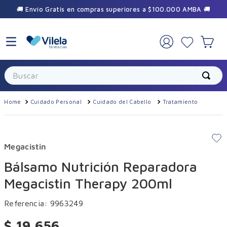
🚚 Envío Gratis en compras superiores a $100.000 AMBA 🚚
×
🎁 Sumate a la comunidad Vilela
Buscar
Recibí promos exclusivas y beneficios
especiales durante el año.
Cuidado Personal
Cuidado del Cabello
Tratamiento
Megacistin
Bálsamo Nutrición Reparadora
Megacistin Therapy 200ml
Suscribirme
Referencia
:
9963249
$
19
.
656