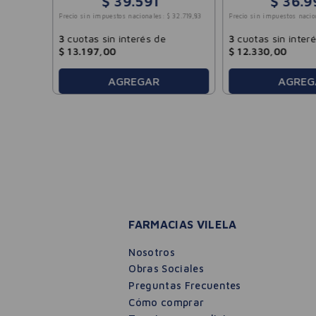
$
39
.
591
$
36
.
9
Precio sin impuestos nacionales:
$
32
.
719
,
83
Precio sin impuestos nacio
3
cuotas sin interés de
3
cuotas sin inter
$
13
.
197
,
00
$
12
.
330
,
00
AGREGAR
AGREG
FARMACIAS VILELA
Nosotros
Obras Sociales
Preguntas Frecuentes
Cómo comprar