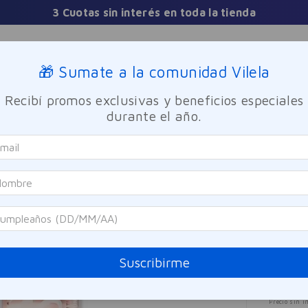
3 Cuotas sin interés en toda la tienda
Sucursales
🎁 Sumate a la comunidad Vilela
Recibí promos exclusivas y beneficios especiales
TICA
FRAGANCIAS
CUIDADO PERSONAL
BIENESTAR Y FA
durante el año.
ti-uso Maybelline 45
Maybel
Lift
SOLO ONLINE
Mayb
Referen
Suscribirme
$
2
Precio sin i