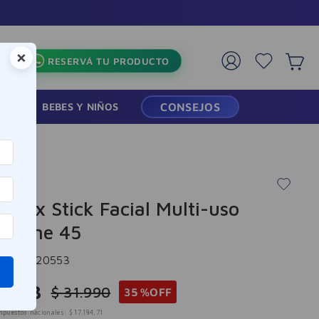
×
RESERVÁ TU PRODUCTO
RMACIA
BEBES Y NIÑOS
CONSEJOS
line
er Stix Stick Facial Multi-uso
elline 45
cia
:
-320553
0
.
793
$
31
.
990
35 %
OFF
mpuestos nacionales:
$
17
.
184
,
71