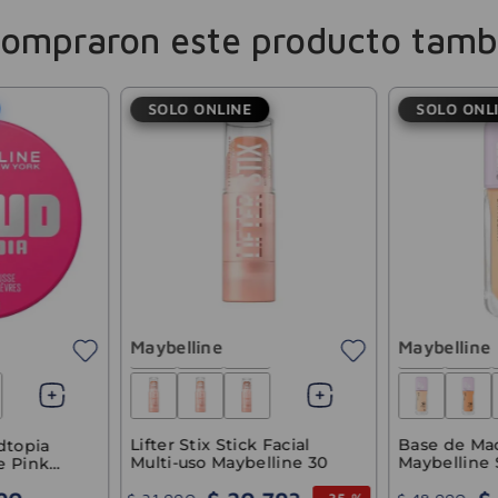
compraron este producto tamb
SOLO ONLINE
SOLO ONL
Maybelline
Maybelline
Lifter Stix Stick Facial
Base de Maq
dtopia
Multi-uso Maybelline 30
Maybelline 
e Pink
Matte 120