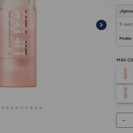
¡Aprov
3
cuota
Podés 
－