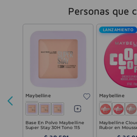
Personas que 
LANZAMIENTO
 Stay
e 14gr
Maybelline
Maybelline
24
.
743
,
80
Base En Polvo Maybelline
Maybelline Clou
Super Stay 30H Tono 115
Rubor en Mouss
Daydream