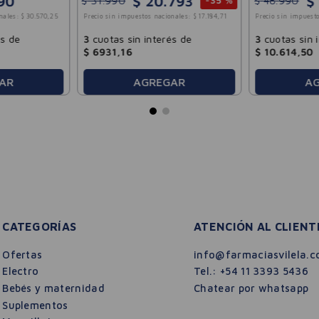
$
20
.
793
$
90
$
31
.
990
$
48
.
990
-
35 %
nales:
$
30
.
570
,
25
Precio sin impuestos nacionales:
$
17
.
184
,
71
Precio sin impuesto
és de
3
cuotas sin interés de
3
cuotas sin 
$
6931
,
16
$
10
.
614
,
50
AGREGAR
A
AR
CATEGORÍAS
ATENCIÓN AL CLIENT
Ofertas
info@farmaciasvilela.c
Electro
Tel.:
+54 11 3393 5436
Bebés y maternidad
Chatear por whatsapp
Suplementos