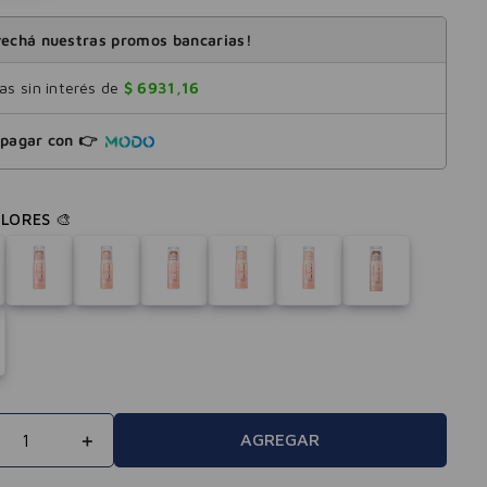
echá nuestras promos bancarias!
s sin interés de
$
6931
,
16
pagar con 👉
＋
AGREGAR