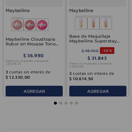
Maybelline
Maybelline
Base de Maquillaje
Maybelline Cloudtopia
Maybelline Superstay
Rubor en Mousse Tono
Lumi Matte 120
Moonlit Rose
$
48
.
990
-
35 %
$
36
.
990
$
31
.
843
Precio sin impuestos nacionales:
Precio sin impuestos nacionales:
$
30
.
570
,
25
$
26
.
316
,
94
3
cuotas sin interés de
3
cuotas sin interés de
$
12
.
330
,
00
$
10
.
614
,
50
AGREGAR
AGREGAR