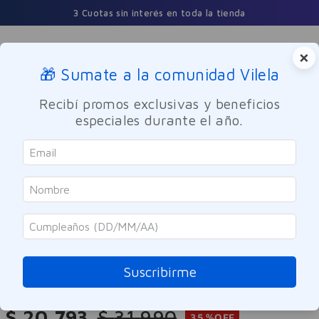
3 Cuotas sin interés en toda la tienda
×
🎁 Sumate a la comunidad Vilela
Buscar
Recibí promos exclusivas y beneficios
especiales durante el año.
Maquillaje
Rostro
SOLO ONLINE
Maybelline
Lifter Stix Stick Facial Multi-uso
Maybelline 70
Suscribirme
Referencia
:
-320556
$
20
.
793
$
31
.
990
35 %
OFF