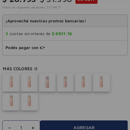
Precio sin impuestos nacionales:
$
17
.
184
,
71
¡Aprovechá nuestras promos bancarias!
3
cuotas sin interés de
$
6931
,
16
Podés pagar con 👉
－
＋
AGREGAR