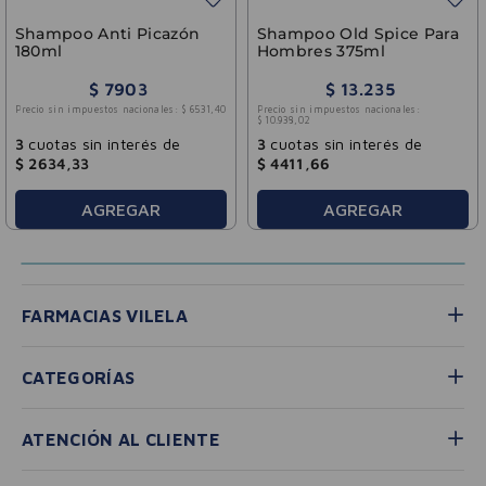
Shampoo Anti Picazón
Shampoo Old Spice Para
180ml
Hombres 375ml
$
7903
$
13
.
235
Precio sin impuestos nacionales:
$
6531
,
40
Precio sin impuestos nacionales:
$
10
.
938
,
02
3
cuotas sin interés de
3
cuotas sin interés de
$
2634
,
33
$
4411
,
66
AGREGAR
AGREGAR
FARMACIAS VILELA
CATEGORÍAS
ATENCIÓN AL CLIENTE