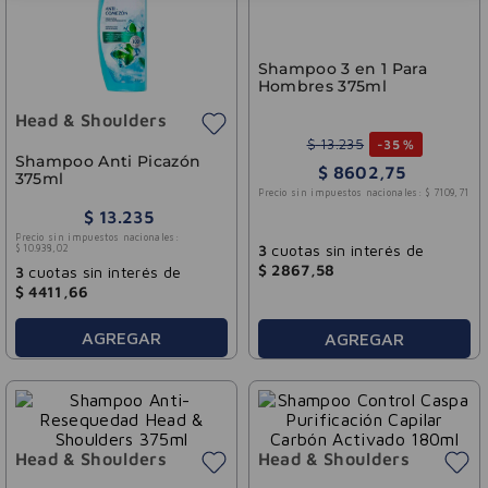
Shampoo 3 en 1 Para
Hombres 375ml
Head & Shoulders
$
13
.
235
-
35 %
Shampoo Anti Picazón
$
8602
,
75
375ml
Precio sin impuestos nacionales:
$
7109
,
71
$
13
.
235
Precio sin impuestos nacionales:
3
cuotas sin interés de
$
10
.
938
,
02
$
2867
,
58
3
cuotas sin interés de
$
4411
,
66
AGREGAR
AGREGAR
Head & Shoulders
Head & Shoulders