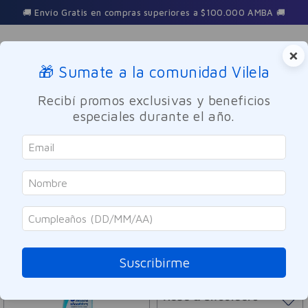
🚚 Envío Gratis en compras superiores a $100.000 AMBA 🚚
×
🎁 Sumate a la comunidad Vilela
Buscar
Recibí promos exclusivas y beneficios
especiales durante el año.
Head & Shoulders
ORDENAR POR
FILTRAR
10
PRODUCTOS
Suscribirme
Head & Shoulders