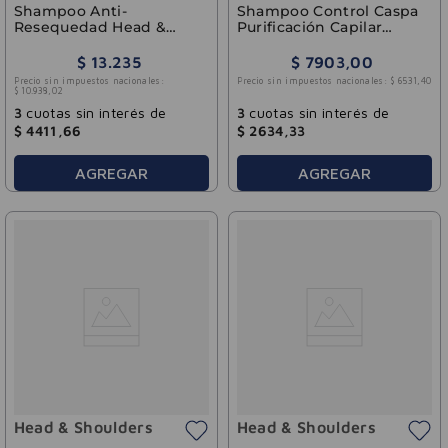
Shampoo Anti-
Shampoo Control Caspa
Resequedad Head &
Purificación Capilar
Shoulders 375ml
Carbón Activado 180ml
$
13
.
235
$
7903
,
00
Precio sin impuestos nacionales:
Precio sin impuestos nacionales:
$
6531
,
40
$
10
.
938
,
02
3
cuotas sin interés de
3
cuotas sin interés de
$
4411
,
66
$
2634
,
33
AGREGAR
AGREGAR
Head & Shoulders
Head & Shoulders