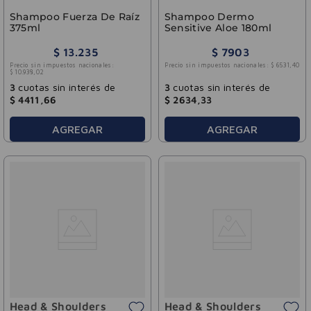
Shampoo Fuerza De Raíz
Shampoo Dermo
375ml
Sensitive Aloe 180ml
$
13
.
235
$
7903
Precio sin impuestos nacionales:
Precio sin impuestos nacionales:
$
6531
,
40
$
10
.
938
,
02
3
cuotas sin interés de
3
cuotas sin interés de
$
4411
,
66
$
2634
,
33
AGREGAR
AGREGAR
Head & Shoulders
Head & Shoulders