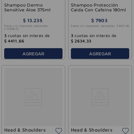
Shampoo Dermo
Shampoo Protección
Sensitive Aloe 375ml
Caída Con Cafeína 180ml
$
13
.
235
$
7903
Precio sin impuestos nacionales:
Precio sin impuestos nacionales:
$
6531
,
40
$
10
.
938
,
02
3
cuotas sin interés de
3
cuotas sin interés de
$
4411
,
66
$
2634
,
33
AGREGAR
AGREGAR
Head & Shoulders
Head & Shoulders