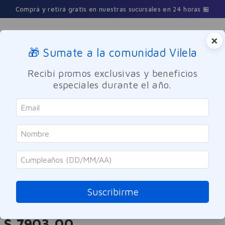
Comprá y retirá gratis en nuestras sucursales en 24 horas 🏪
×
🎁 Sumate a la comunidad Vilela
Buscar
Recibí promos exclusivas y beneficios
especiales durante el año.
Cuidado Personal
Cuidado del Cabello
Shampoo
Head & Shoulders
Shampoo Dermo Sensitive Aloe
180ml
Suscribirme
Referencia
:
-315018
$
7903
,
00