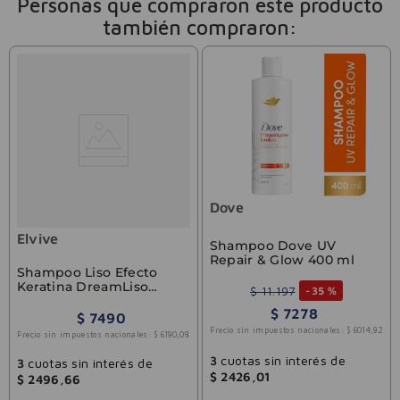
Personas que compraron este producto
también compraron:
Dove
Elvive
Shampoo Dove UV
Repair & Glow 400 ml
Shampoo Liso Efecto
Keratina DreamLiso
$
11
.
197
-
35 %
Elvive 200ml
$
7278
$
7490
Precio sin impuestos nacionales:
$
6014
,
92
Precio sin impuestos nacionales:
$
6190
,
08
3
cuotas sin interés de
3
cuotas sin interés de
$
2426
,
01
$
2496
,
66