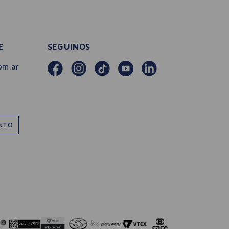
E
SEGUINOS
om.ar
ENTO