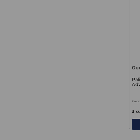
Gu
Pal
Ad
Preci
3
cu