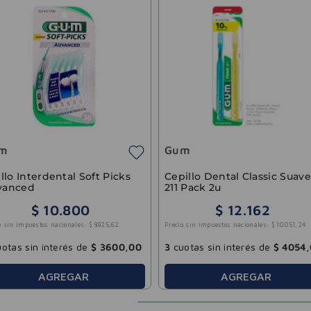
m
Gum
illo Interdental Soft Picks
Cepillo Dental Classic Suave
vanced
211 Pack 2u
$
10
.
800
$
12
.
162
o sin impuestos nacionales:
$
8925
,
62
Precio sin impuestos nacionales:
$
10
.
051
,
24
otas sin interés de
$
3600
,
00
3
cuotas sin interés de
$
4054
,
AGREGAR
AGREGAR