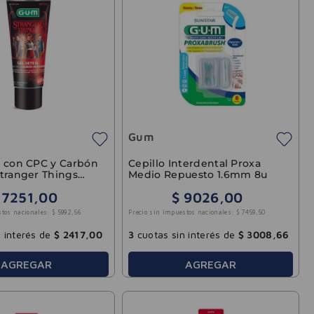
Gum
l con CPC y Carbón
Cepillo Interdental Proxa
tranger Things
Medio Repuesto 1.6mm 8u
7251
,
00
$
9026
,
00
stos nacionales:
$
5992
,
56
Precio sin impuestos nacionales:
$
7459
,
50
 interés de
$
2417
,
00
3
cuotas sin interés de
$
3008
,
66
AGREGAR
AGREGAR