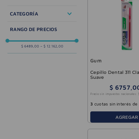
Cuidado Oral
CATEGORÍA
Cepillos
Ortodoncia
Pastas dentales
$ 6489,00
–
$ 12.162,00
Gum
Cepillo Dental 311 Cla
Suave
$
6757
,
0
Precio sin impuestos nacionales:
3
cuotas sin interés de
AGREGAR