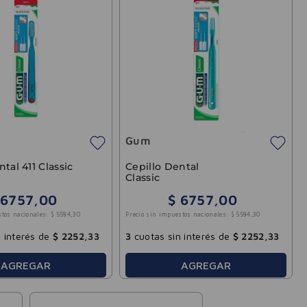
Gum
tal 411 Classic
Cepillo Dental
Classic
6757
,
00
$
6757
,
00
stos nacionales:
$
5584
,
30
Precio sin impuestos nacionales:
$
5584
,
30
 interés de
$
2252
,
33
3
cuotas sin interés de
$
2252
,
33
AGREGAR
AGREGAR