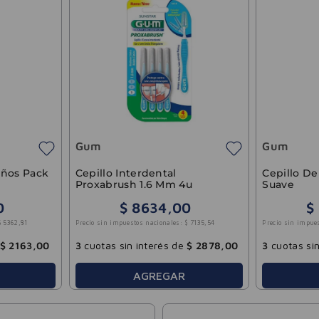
Gum
Gum
iños Pack
Cepillo Interdental
Cepillo Den
Proxabrush 1.6 Mm 4u
Suave
0
$
8634
,
00
$
$
5362
,
81
Precio sin impuestos nacionales:
$
7135
,
54
Precio sin impue
$
2163
,
00
3
cuotas sin interés de
$
2878
,
00
3
cuotas sin
AGREGAR