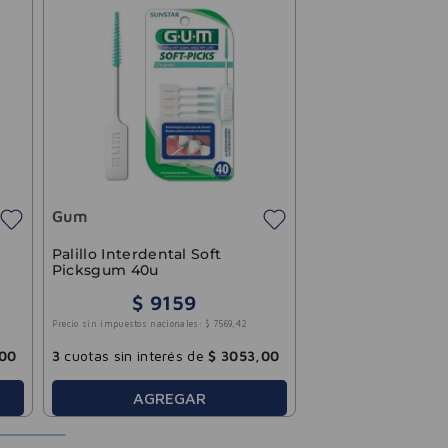
Gum
Palillo Interdental Soft
Picksgum 40u
$
9159
Precio sin impuestos nacionales:
$
7569
,
42
00
3
cuotas sin interés de
$
3053
,
00
AGREGAR