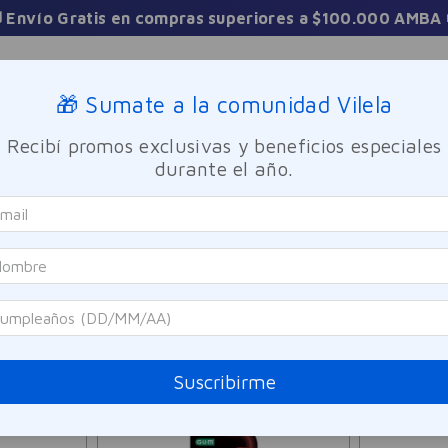
 Envío Gratis en compras superiores a $100.000 AMBA 
Sucursales
🎁 Sumate a la comunidad Vilela
Recibí promos exclusivas y beneficios especiales
TICA
FRAGANCIAS
CUIDADO PERSONAL
BIENESTAR Y FA
durante el año.
11
PRODUCTOS
Suscribirme