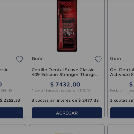
Gum
Gum
ssic
Cepillo Dental Suave Classic
Gel Denta
409 Edicion Stranger Things
Activado S
GUM 1u
GUM 100g
0
$
7432
,
00
$
$
5584
,
30
Precio sin impuestos nacionales:
$
6142
,
15
Precio sin impue
$
2252
,
33
3
cuotas sin interés de
$
2477
,
33
3
cuotas sin
AGREGAR