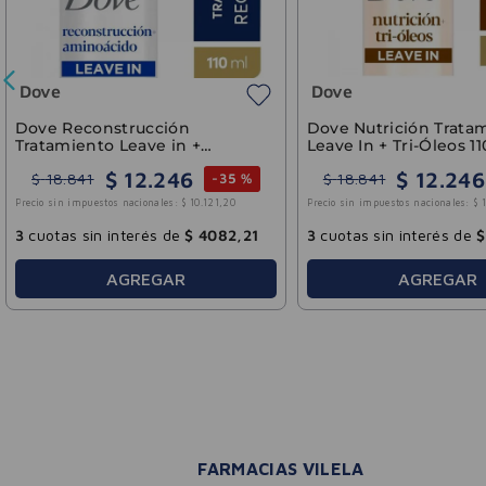
Dove
Dove
Dove Reconstrucción
Dove Nutrición Trata
Tratamiento Leave in +
Leave In + Tri-Óleos 1
Aminoácidos 110ml
$
12
.
246
$
12
.
246
$
18
.
841
$
18
.
841
-
35 %
Precio sin impuestos nacionales:
$
10
.
121
,
20
Precio sin impuestos nacionales:
$
3
cuotas sin interés de
$
4082
,
21
3
cuotas sin interés de
$
AGREGAR
AGREGAR
FARMACIAS VILELA