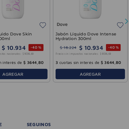
Dove
uido Dove Skin
Jabón Líquido Dove Intense
300ml
Hydration 300ml
$
10
.
934
$
10
.
934
$
18
.
224
-
40 %
-
40 %
stos nacionales:
$
9036
,
69
Precio sin impuestos nacionales:
$
9036
,
69
n interés de
$
3644
,
80
3
cuotas sin interés de
$
3644
,
80
AGREGAR
AGREGAR
E
SEGUINOS