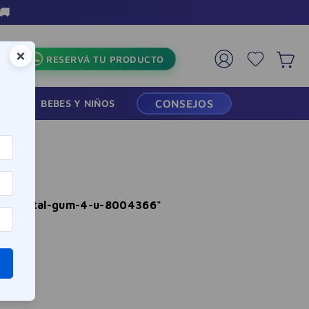
🚚
×
RESERVÁ TU PRODUCTO
RMACIA
BEBES Y NIÑOS
CONSEJOS
nterdental-gum-4-u-8004366
"