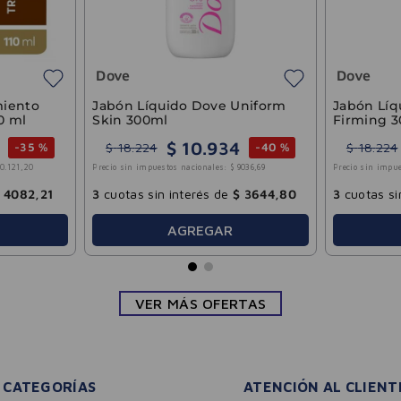
Dove
Dove
miento
Jabón Líquido Dove Uniform
Jabón Líq
10 ml
Skin 300ml
Firming 
$
10
.
934
$
18
.
224
$
18
.
224
-
35 %
-
40 %
10
.
121
,
20
Precio sin impuestos nacionales:
$
9036
,
69
Precio sin impue
4082
,
21
3
cuotas sin interés de
$
3644
,
80
3
cuotas si
AGREGAR
VER MÁS OFERTAS
CATEGORÍAS
ATENCIÓN AL CLIENT