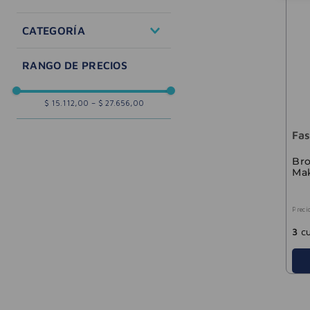
Cuidado Personal
CATEGORÍA
Accesorios de belleza
$ 15.112,00
–
$ 27.656,00
Fas
Bro
Ma
Preci
3
cu