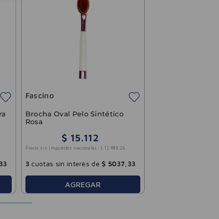
Fascino
ra
Brocha Oval Pelo Sintético
Rosa
$
15
.
112
Precio sin impuestos nacionales:
$
12
.
489
,
26
33
3
cuotas sin interés de
$
5037
,
33
AGREGAR