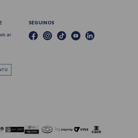
E
SEGUINOS
om.ar
ENTO