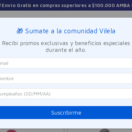
 Envío Gratis en compras superiores a $100.000 AMBA 
Sucursales
🎁 Sumate a la comunidad Vilela
Recibí promos exclusivas y beneficios especiales
TICA
FRAGANCIAS
CUIDADO PERSONAL
BIENESTAR Y FA
durante el año.
3
PRODUCTOS
Suscribirme