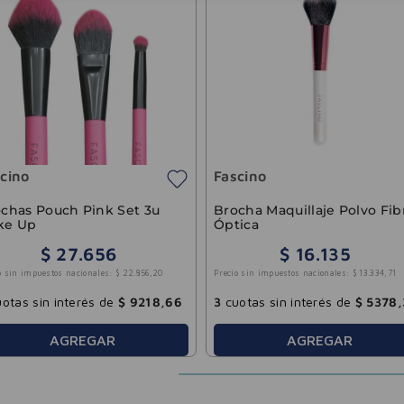
cino
Fascino
chas Pouch Pink Set 3u
Brocha Maquillaje Polvo Fib
ke Up
Óptica
$
27
.
656
$
16
.
135
o sin impuestos nacionales:
$
22
.
856
,
20
Precio sin impuestos nacionales:
$
13
.
334
,
71
otas sin interés de
$
9218
,
66
3
cuotas sin interés de
$
5378
,
AGREGAR
AGREGAR