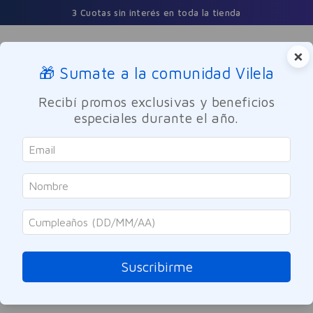
3 Cuotas sin interés en toda la tienda
×
🎁 Sumate a la comunidad Vilela
Buscar
Recibí promos exclusivas y beneficios
especiales durante el año.
Cuidado Personal
Accesorios de belleza
Fascino
Brocha Maquillaje Polvo Fibra
Óptica
Suscribirme
Referencia
:
-311564