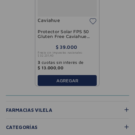
Caviahue
Protector Solar FPS 50
Gluten Free Caviahue
150g
$
39
.
000
Precio sin impuestos nacionales:
$
32
.
231
,
40
3
cuotas sin interés de
$
13
.
000
,
00
AGREGAR
FARMACIAS VILELA
CATEGORÍAS