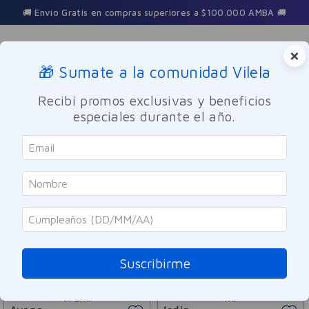
🚚 Envío Gratis en compras superiores a $100.000 AMBA 🚚
×
🎁 Sumate a la comunidad Vilela
Buscar
Recibí promos exclusivas y beneficios
especiales durante el año.
Dermocosmetica
Solares
Corporal
ORDENAR POR
FILTRAR
21
PRODUCTOS
Suscribirme