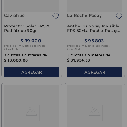
Caviahue
La Roche Posay
Protector Solar FPS70+
Anthelios Spray Invisible
Pediátrico 90gr
FPS 50+La Roche-Posay
200ml
$
39
.
000
$
95
.
803
Precio sin impuestos nacionales:
Precio sin impuestos nacionales:
$
32
.
231
,
40
$
79
.
176
,
03
3
cuotas sin interés de
3
cuotas sin interés de
$
13
.
000
,
00
$
31
.
934
,
33
AGREGAR
AGREGAR