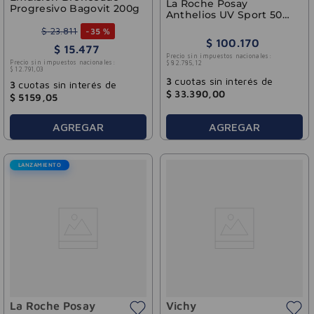
La Roche Posay
Progresivo Bagovit 200g
Anthelios UV Sport 50
SPF 200 ml
$
23
.
811
-
35 %
$
100
.
170
$
15
.
477
Precio sin impuestos nacionales:
Precio sin impuestos nacionales:
$
82
.
785
,
12
$
12
.
791
,
03
3
cuotas sin interés de
3
cuotas sin interés de
$
33
.
390
,
00
$
5159
,
05
AGREGAR
AGREGAR
LANZAMIENTO
La Roche Posay
Vichy