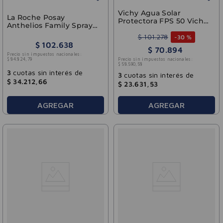
Vichy Agua Solar
La Roche Posay
Protectora FPS 50 Vichy
Anthelios Family Spray
200ml
50 SPF 300 ml
$
101
.
278
-
30 %
$
102
.
638
$
70
.
894
Precio sin impuestos nacionales:
Precio sin impuestos nacionales:
$
84
.
824
,
79
$
58
.
590
,
58
3
cuotas sin interés de
3
cuotas sin interés de
$
34
.
212
,
66
$
23
.
631
,
53
AGREGAR
AGREGAR