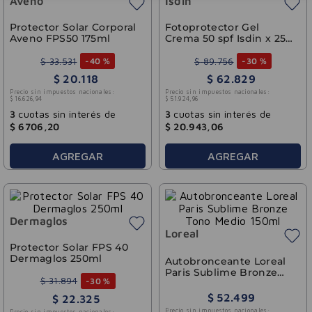
Aveno
Isdin
Protector Solar Corporal
Fotoprotector Gel
Aveno FPS50 175ml
Crema 50 spf Isdin x 250
ml
$
33
.
531
$
89
.
756
-
40 %
-
30 %
$
20
.
118
$
62
.
829
Precio sin impuestos nacionales:
Precio sin impuestos nacionales:
$
16
.
626
,
94
$
51
.
924
,
96
3
cuotas sin interés de
3
cuotas sin interés de
$
6706
,
20
$
20
.
943
,
06
AGREGAR
AGREGAR
Dermaglos
Loreal
Protector Solar FPS 40
Dermaglos 250ml
Autobronceante Loreal
Paris Sublime Bronze
$
31
.
894
-
30 %
Tono Medio 150ml
$
52
.
499
$
22
.
325
Precio sin impuestos nacionales:
Precio sin impuestos nacionales: