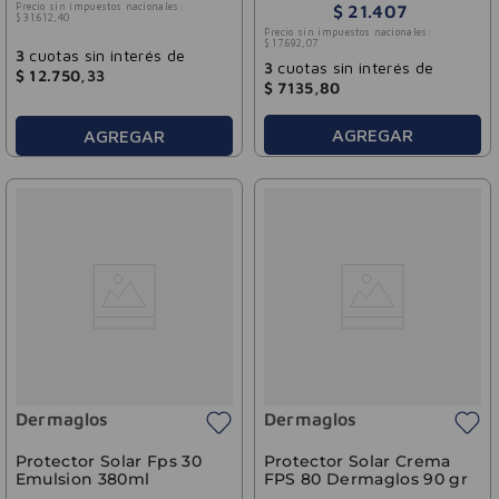
Precio sin impuestos nacionales:
$
21
.
407
$
31
.
612
,
40
Precio sin impuestos nacionales:
$
17
.
692
,
07
3
cuotas sin interés de
3
cuotas sin interés de
$
12
.
750
,
33
$
7135
,
80
AGREGAR
AGREGAR
Dermaglos
Dermaglos
Protector Solar Fps 30
Protector Solar Crema
Emulsion 380ml
FPS 80 Dermaglos 90 gr