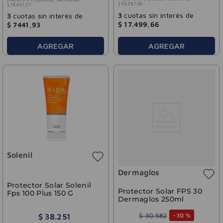
$
43
.
387
,
60
$
18
.
451
,
07
3
cuotas sin interés de
3
cuotas sin interés de
$
17
.
499
,
66
$
7441
,
93
AGREGAR
AGREGAR
Solenil
Dermaglos
Protector Solar Solenil
Protector Solar FPS 30
Fps 100 Plus 150 G
Dermaglos 250ml
$
30
.
582
-
30 %
$
38
.
251