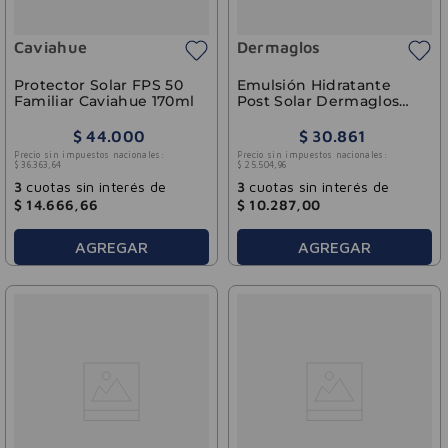
Caviahue
Dermaglos
Protector Solar FPS 50
Emulsión Hidratante
Familiar Caviahue 170ml
Post Solar Dermaglos
300ml
$
44
.
000
$
30
.
861
Precio sin impuestos nacionales:
Precio sin impuestos nacionales:
$
36
.
363
,
64
$
25
.
504
,
96
3
cuotas sin interés de
3
cuotas sin interés de
$
14
.
666
,
66
$
10
.
287
,
00
AGREGAR
AGREGAR