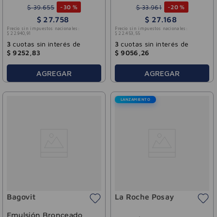
$
39
.
655
$
33
.
961
-
30 %
-
20 %
$
27
.
758
$
27
.
168
Precio sin impuestos nacionales:
Precio sin impuestos nacionales:
$
22
.
940
,
91
$
22
.
453
,
55
3
cuotas sin interés de
3
cuotas sin interés de
$
9252
,
83
$
9056
,
26
AGREGAR
AGREGAR
LANZAMIENTO
Bagovit
La Roche Posay
Emulsión Bronceado