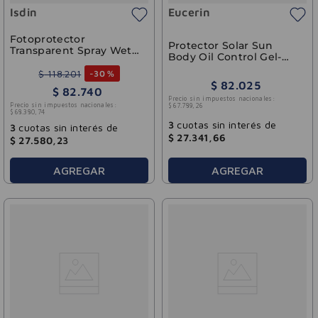
Isdin
Eucerin
Fotoprotector
Protector Solar Sun
Transparent Spray Wet
Body Oil Control Gel-
Skin SPF 50 ISDIN 250ml
Crema Toque seco FPS
$
118
.
201
-
30 %
50+ Eucerin 200ml
$
82
.
025
$
82
.
740
Precio sin impuestos nacionales:
Precio sin impuestos nacionales:
$
67
.
789
,
26
$
68
.
380
,
74
3
cuotas sin interés de
3
cuotas sin interés de
$
27
.
341
,
66
$
27
.
580
,
23
AGREGAR
AGREGAR