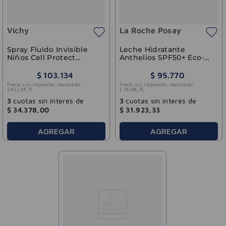
Vichy
La Roche Posay
Spray Fluido Invisible
Leche Hidratante
Niños Cell Protect
Anthelios SPF50+ Eco-
SPF50+
Sostenible La Roche-
Posay 250ml
$
103
.
134
$
95
.
770
Precio sin impuestos nacionales:
Precio sin impuestos nacionales:
$
85
.
234
,
71
$
79
.
148
,
76
3
cuotas sin interés de
3
cuotas sin interés de
$
34
.
378
,
00
$
31
.
923
,
33
AGREGAR
AGREGAR