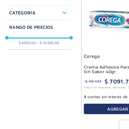
Cuidado Oral
CATEGORÍA
Cuidado del adulto
Adhesivos dentales
Ortodoncia
Accesorios
$ 4003,00
–
$ 10.043,00
Corega
Crema Adhesiva Para
Sin Sabor 40gr
$
7091
,
7
$
10
.
131
Precio sin impuestos nacionales:
3
cuotas sin interés de
AGREGAR