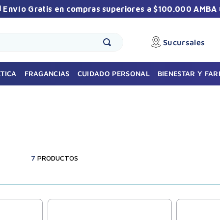
 Envío Gratis en compras superiores a $100.000 AMBA 
Sucursales
🎁 Sumate a la comunidad Vilela
Recibí promos exclusivas y beneficios especiales
TICA
FRAGANCIAS
CUIDADO PERSONAL
BIENESTAR Y FA
durante el año.
7
PRODUCTOS
Suscribirme