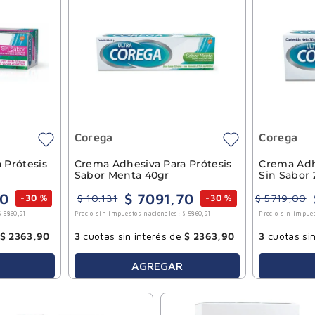
Corega
Corega
 Prótesis
Crema Adhesiva Para Prótesis
Crema Adh
Sabor Menta 40gr
Sin Sabor 
0
$
7091
,
70
$
10
.
131
$
5719
,
00
-
30 %
-
30 %
$
5860
,
91
Precio sin impuestos nacionales:
$
5860
,
91
Precio sin impue
$
2363
,
90
3
cuotas sin interés de
$
2363
,
90
3
cuotas sin
AGREGAR