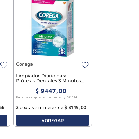
Corega
Limpiador Diario para
ng
Prótesis Dentales 3 Minutos
Corega Tabs 30u
$
9447
,
00
Precio sin impuestos nacionales:
$
7807
,
44
66
3
cuotas sin interés de
$
3149
,
00
AGREGAR