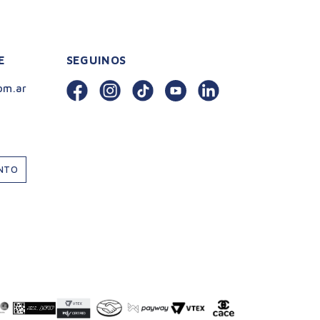
E
SEGUINOS
om.ar
ENTO