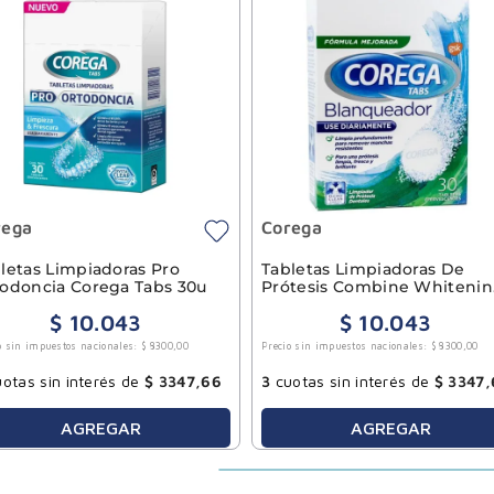
rega
Corega
letas Limpiadoras Pro
Tabletas Limpiadoras De
odoncia Corega Tabs 30u
Prótesis Combine Whiteni
30u
$
10
.
043
$
10
.
043
o sin impuestos nacionales:
$
8300
,
00
Precio sin impuestos nacionales:
$
8300
,
00
otas sin interés de
$
3347
,
66
3
cuotas sin interés de
$
3347
,
AGREGAR
AGREGAR