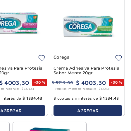
Corega
esiva Para Prótesis
Crema Adhesiva Para Prótesis
20gr
Sabor Menta 20gr
$
4003
,
30
$
4003
,
30
$
5719
,
00
-
30 %
-
30 %
stos nacionales:
$
3308
,
51
Precio sin impuestos nacionales:
$
3308
,
51
 interés de
$
1334
,
43
3
cuotas sin interés de
$
1334
,
43
AGREGAR
AGREGAR