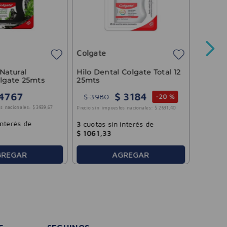
Tablet
Prótes
Whiten
Colgate
Precio sin 
Hilo Dental Colgate Total 12
 Natural
25mts
lgate 25mts
$
3184
4767
$
3980
-
20 %
3
cuotas
s nacionales:
$
3939
,
67
Precio sin impuestos nacionales:
$
2631
,
40
$
3347
,
interés de
3
cuotas sin interés de
$
1061
,
33
AGREGAR
GREGAR