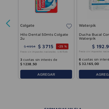
s De
Colgate
Waterpik
8300
,
00
Hilo Dental 50mts Colgate
Ducha Bucal Cor
2u
Waterpik
$
3715
$
192
.
9
$
4954
-
25 %
Precio sin impuestos nacio
Precio sin impuestos nacionales:
$
3070
,
66
6
cuotas sin inter
3
cuotas sin interés de
$
32
.
165
,
00
$
1238
,
50
AGREGAR
AGREG