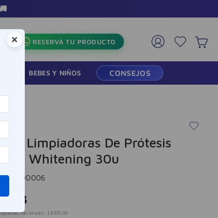
🚚
×
RESERVÁ TU PRODUCTO
RMACIA
BEBES Y NIÑOS
CONSEJOS
etas Limpiadoras De Prótesis
bine Whitening 30u
cia
:
300006
.
043
mpuestos nacionales:
$
8300
,
00