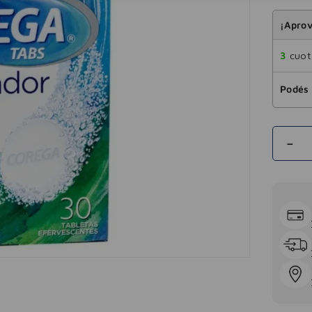
¡Aprov
3
cuota
Podés 
－