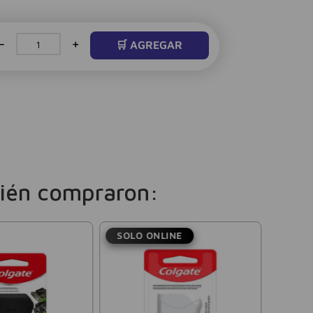
－
＋
🛒 AGREGAR
ién compraron:
SOLO ONLINE
Corega