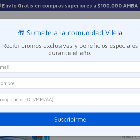
 Envío Gratis en compras superiores a $100.000 AMBA 
Sucursales
🎁 Sumate a la comunidad Vilela
Recibí promos exclusivas y beneficios especiales
TICA
FRAGANCIAS
CUIDADO PERSONAL
BIENESTAR Y FA
durante el año.
as De Prótesis Combine Whitening 30u
Corega
Tabl
Com
Referen
Suscribirme
$
10
Precio sin i