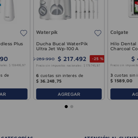
Waterpik
Colgate
Ducha Bucal WaterPik
dless Plus
Hilo Dental
Ultra Jet Wp-100 A
Charcoal Co
$
217
.
492
90
$
$
289
.
990
-
25 %
nales:
$
159
.
495
,
87
Precio sin impuesto
Precio sin impuestos nacionales:
$
179
.
745
,
87
és de
3
cuotas sin 
6
cuotas sin interés de
$
1589
,
00
$
36
.
248
,
75
AGREGAR
AR
A