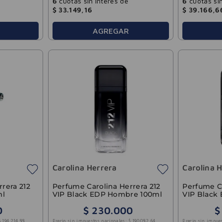
6
cuotas sin interés de
6
cuotas sin
$
33
.
149
,
16
$
39
.
166
,
6
AGREGAR
Carolina Herrera
Carolina 
rera 212
Perfume Carolina Herrera 212
Perfume Ca
ml
VIP Black EDP Hombre 100ml
VIP Black
0
$
230
.
000
$
$
194
.
214
,
88
Precio sin impuestos nacionales:
$
190
.
082
,
64
Precio sin impue