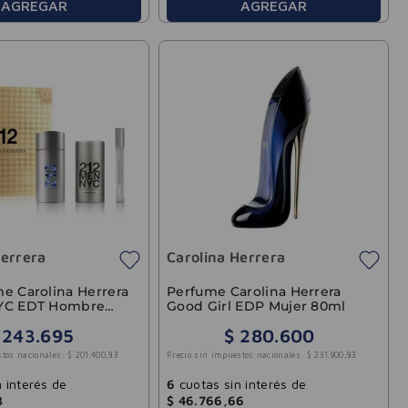
AGREGAR
AGREGAR
Herrera
Carolina Herrera
e Carolina Herrera
Perfume Carolina Herrera
NYC EDT Hombre
Good Girl EDP Mujer 80ml
243
.
695
$
280
.
600
stos nacionales:
$
201
.
400
,
83
Precio sin impuestos nacionales:
$
231
.
900
,
83
 interés de
6
cuotas sin interés de
3
$
46
.
766
,
66