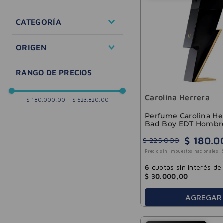
Perfumes y Fragancias
CATEGORÍA
Hombres
ORIGEN
Mujeres
importado
Carolina Herrera
$ 180.000,00
–
$ 523.820,00
Perfume Carolina He
Bad Boy EDT Hombr
$
180
.
0
$
225
.
000
Precio sin impuestos nacionales:
6
cuotas sin interés de
$
30
.
000
,
00
AGREGAR