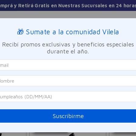
mprá y Retirá Gratis en Nuestras Sucursales en 24 hora
Sucursales
🎁 Sumate a la comunidad Vilela
Recibí promos exclusivas y beneficios especiales
TICA
FRAGANCIAS
CUIDADO PERSONAL
BIENESTAR Y FA
durante el año.
31
PRODUCTOS
Suscribirme
SOLO ONLINE
SOLO ON