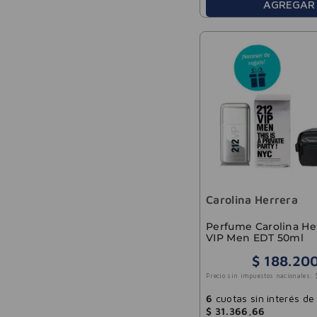
AGREGAR
Carolina Herrera
Perfume Carolina Her
VIP Men EDT 50ml
$
188
.
20
Precio sin impuestos nacionales:
6
cuotas sin interés de
$
31
.
366
,
66