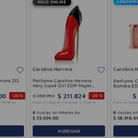
LANZAMI
SOLO ONLINE
Carolina Herrera
Carolina 
rera 212
Perfume Carolina Herrera
Perfume Ca
Very Good Girl EDP Mujer
Bomba ED
80ml
00
$
211
.
824
$
$
264
.
780
-
20 %
-
20 %
Precio sin impue
$
148
.
760
,
33
Precio sin impuestos nacionales:
$
175
.
061
,
16
6
cuotas sin
6
cuotas sin interés de
$
38
.
416
,
6
$
35
.
304
,
00
AGREGAR