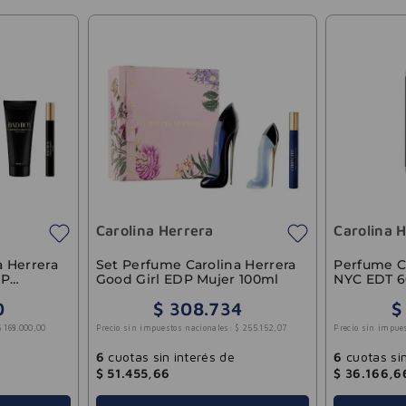
Carolina Herrera
Carolina 
a Herrera
Set Perfume Carolina Herrera
Perfume Ca
DP
Good Girl EDP Mujer 100ml
NYC EDT 
0
$
308
.
734
$
$
168
.
000
,
00
Precio sin impuestos nacionales:
$
255
.
152
,
07
Precio sin impue
6
cuotas sin interés de
6
cuotas sin
$
51
.
455
,
66
$
36
.
166
,
6