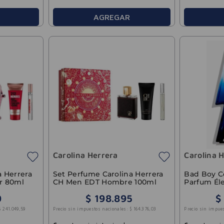
AGREGAR
Carolina Herrera
Carolina 
a Herrera
Set Perfume Carolina Herrera
Bad Boy C
r 80ml
CH Men EDT Hombre 100ml
Parfum Él
0
$
198
.
895
$
$
241
.
049
,
59
Precio sin impuestos nacionales:
$
164
.
376
,
03
Precio sin impue