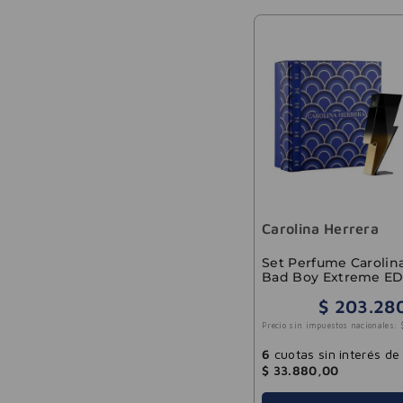
Carolina Herrera
Set Perfume Carolin
Bad Boy Extreme E
Hombre 100ml
$
203
.
28
Precio sin impuestos nacionales:
6
cuotas sin interés de
$
33
.
880
,
00