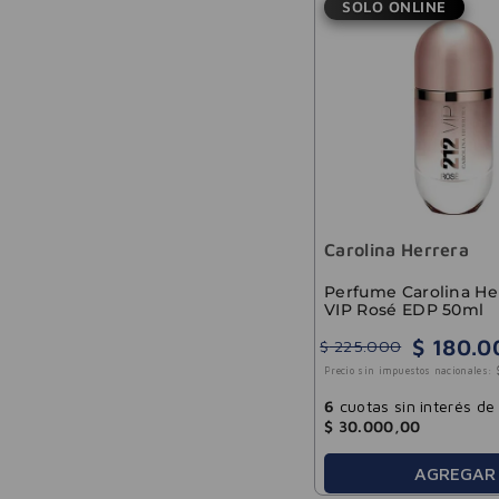
SOLO ONLINE
Carolina Herrera
Perfume Carolina Her
VIP Rosé EDP 50ml
$
180
.
0
$
225
.
000
Precio sin impuestos nacionales:
6
cuotas sin interés de
$
30
.
000
,
00
AGREGAR