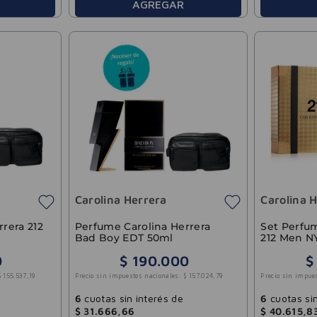
AGREGAR
Carolina Herrera
Carolina 
rera 212
Perfume Carolina Herrera
Set Perfum
Bad Boy EDT 50ml
212 Men 
100ml
0
$
190
.
000
$
$
155
.
537
,
19
Precio sin impuestos nacionales:
$
157
.
024
,
79
Precio sin impue
6
cuotas sin interés de
6
cuotas sin
$
31
.
666
,
66
$
40
.
615
,
8