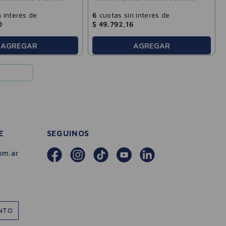
 interés de
6
cuotas sin interés de
0
$
49
.
792
,
16
AGREGAR
AGREGAR
E
SEGUINOS
om.ar
ENTO