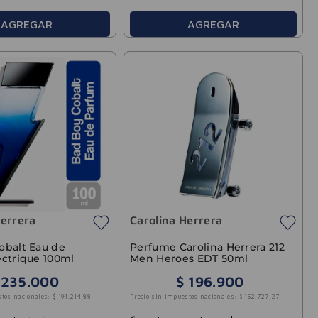
AGREGAR
AGREGAR
Herrera
Carolina Herrera
obalt Eau de
Perfume Carolina Herrera 212
ectrique 100ml
Men Heroes EDT 50ml
235
.
000
$
196
.
900
stos nacionales:
$
194
.
214
,
88
Precio sin impuestos nacionales:
$
162
.
727
,
27