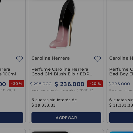
Carolina Herrera
Carolina 
rrera
Perfume Carolina Herrera
Perfume C
e 100ml
Good Girl Blush Elixir EDP
Bad Boy E
Mujer 80ml
100ml
00
$
236
.
000
$
295
.
000
$
235
.
000
-
20 %
-
20 %
$
148
.
760
,
33
Precio sin impuestos nacionales:
$
195
.
041
,
32
Precio sin impue
6
cuotas sin interés de
6
cuotas sin
$
39
.
333
,
33
$
31
.
333
,
33
AGREGAR