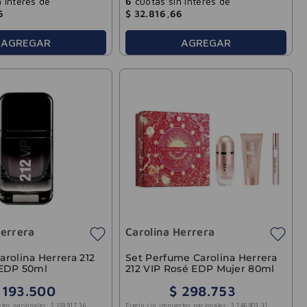
 interés de
6
cuotas sin interés de
6
$
32
.
816
,
66
AGREGAR
AGREGAR
Herrera
Carolina Herrera
rolina Herrera 212
Set Perfume Carolina Herrera
 EDP 50ml
212 VIP Rosé EDP Mujer 80ml
193
.
500
$
298
.
753
stos nacionales:
$
159
.
917
,
36
Precio sin impuestos nacionales:
$
246
.
903
,
31