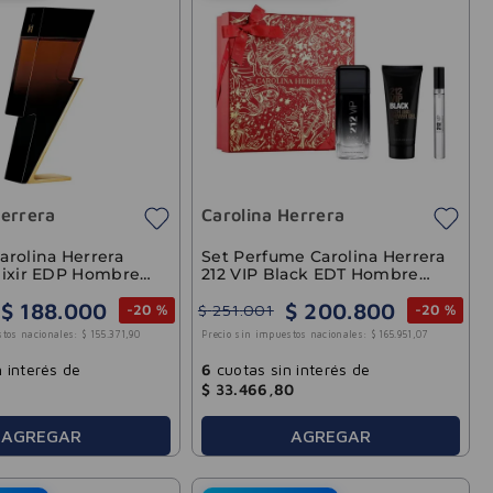
Herrera
Carolina Herrera
arolina Herrera
Set Perfume Carolina Herrera
lixir EDP Hombre
212 VIP Black EDT Hombre
100ml
$
188
.
000
$
200
.
800
$
251
.
001
-
20 %
-
20 %
stos nacionales:
$
155
.
371
,
90
Precio sin impuestos nacionales:
$
165
.
951
,
07
 interés de
6
cuotas sin interés de
$
33
.
466
,
80
AGREGAR
AGREGAR