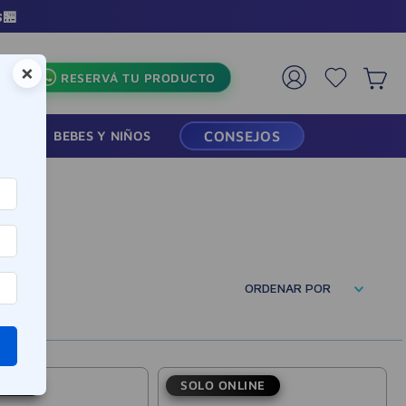
s🏪
×
RESERVÁ TU PRODUCTO
RMACIA
BEBES Y NIÑOS
CONSEJOS
ORDENAR POR
LINE
SOLO ONLINE