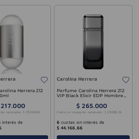
Herrera
Carolina Herrera
rolina Herrera 212
Perfume Carolina Herrera 212
60ml
VIP Black Elixir EDP Hombre
100ml
217
.
000
$
265
.
000
stos nacionales:
$
179
.
338
,
84
Precio sin impuestos nacionales:
$
219
.
008
,
26
 interés de
6
cuotas sin interés de
6
$
44
.
166
,
66