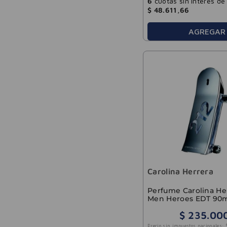
6
cuotas sin interés de
$
48
.
611
,
66
AGREGAR
Carolina Herrera
Perfume Carolina Her
Men Heroes EDT 90
$
235
.
00
Precio sin impuestos nacionales: