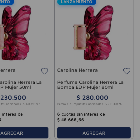
ENTO
LANZAMIENTO
Herrera
Carolina Herrera
rolina Herrera La
Perfume Carolina Herrera La
P Mujer 50ml
Bomba EDP Mujer 80ml
230
.
500
$
280
.
000
stos nacionales:
$
190
.
495
,
87
Precio sin impuestos nacionales:
$
231
.
404
,
96
 interés de
6
cuotas sin interés de
6
$
46
.
666
,
66
AGREGAR
AGREGAR