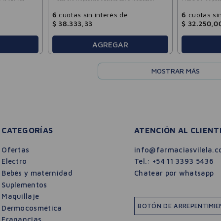
6
cuotas sin interés de
6
cuotas sin
$
38
.
333
,
33
$
32
.
250
,
0
AGREGAR
MOSTRAR MÁS
CATEGORÍAS
ATENCIÓN AL CLIENT
Ofertas
info@farmaciasvilela.c
Electro
Tel.:
+54 11 3393 5436
Bebés y maternidad
Chatear por whatsapp
Suplementos
Maquillaje
BOTÓN DE ARREPENTIMI
Dermocosmética
Fragancias