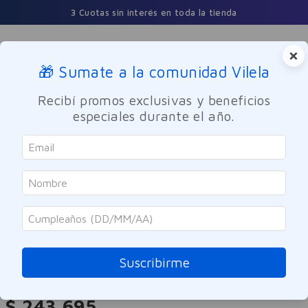
3 Cuotas sin interés en toda la tienda
×
🎁 Sumate a la comunidad Vilela
Buscar
Recibí promos exclusivas y beneficios
especiales durante el año.
Perfumes y Fragancias
Hombres
Carolina Herrera
Set Perfume Carolina Herrera 212
Men NYC EDT Hombre 100ml
Suscribirme
Referencia
:
-306659
$
243
.
695