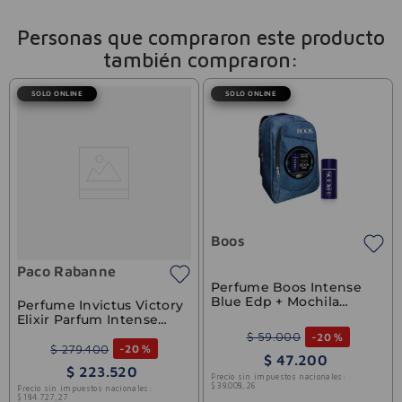
Personas que compraron este producto
también compraron:
SOLO ONLINE
SOLO ONLINE
Boos
Paco Rabanne
Perfume Boos Intense
Blue Edp + Mochila
Perfume Invictus Victory
Exclusiva
Elixir Parfum Intense
Paco Rabanne 100ml
$
59
.
000
-
20 %
$
279
.
400
-
20 %
$
47
.
200
$
223
.
520
Precio sin impuestos nacionales:
$
39
.
008
,
26
Precio sin impuestos nacionales:
$
184
.
727
,
27