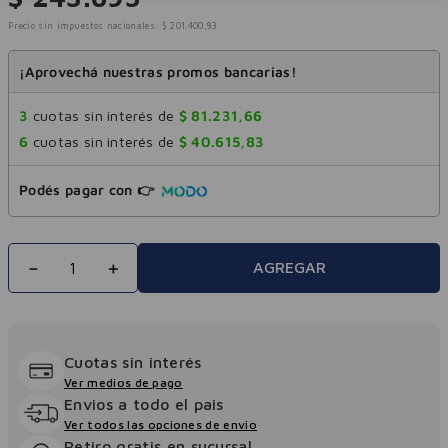
Precio sin impuestos nacionales:
$
201
.
400
,
83
¡Aprovechá nuestras promos bancarias!
3
cuotas sin interés de
$
81
.
231
,
66
6
cuotas sin interés de
$
40
.
615
,
83
Podés pagar con 👉
－
＋
AGREGAR
Cuotas sin interés
Ver medios de pago
Envios a todo el pais
Ver todos las opciones de envio
Retiro gratis en sucursal