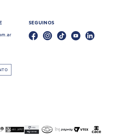
E
SEGUINOS
om.ar
ENTO