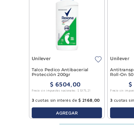
Unilever
Unilever
Talco Pedico Antibacerial
Antitransp
Protección 200gr
Roll-On 5
$
6504
,
00
$
Precio sin impuestos nacionales:
$
5375
,
21
Precio sin impue
3
cuotas sin interés de
$
2168
,
00
3
cuotas sin
AGREGAR