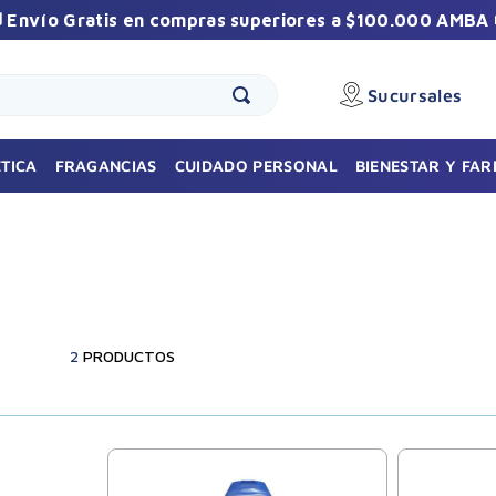
 Envío Gratis en compras superiores a $100.000 AMBA 
Sucursales
🎁 Sumate a la comunidad Vilela
Recibí promos exclusivas y beneficios especiales
TICA
FRAGANCIAS
CUIDADO PERSONAL
BIENESTAR Y FA
durante el año.
2
PRODUCTOS
Suscribirme