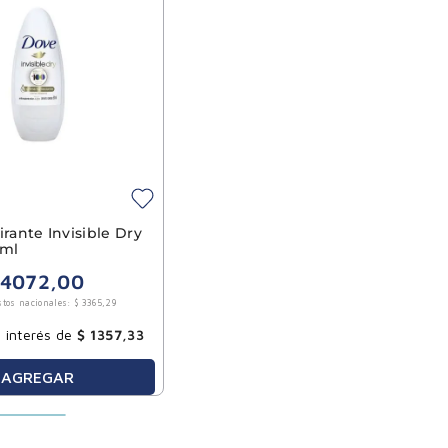
irante Invisible Dry
0ml
4072
,
00
stos nacionales:
$
3365
,
29
 interés de
$
1357
,
33
AGREGAR