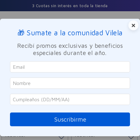
3 Cuotas sin interés en toda la tienda
×
🎁 Sumate a la comunidad Vilela
Buscar
Recibí promos exclusivas y beneficios
especiales durante el año.
Teatrical
ORDENAR POR
FILTRAR
9
PRODUCTOS
Suscribirme
Teatrical
Teatrical