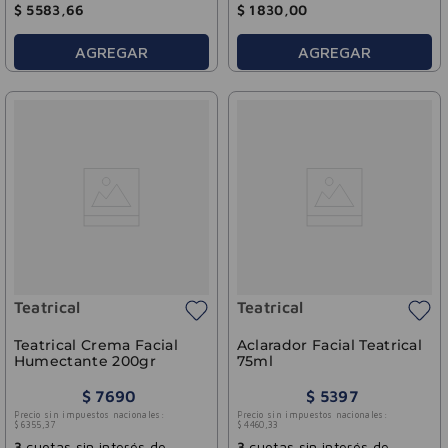
$
5583
,
66
$
1830
,
00
AGREGAR
AGREGAR
Teatrical
Teatrical
Teatrical Crema Facial
Aclarador Facial Teatrical
Humectante 200gr
75ml
$
7690
$
5397
Precio sin impuestos nacionales:
Precio sin impuestos nacionales:
$
6355
,
37
$
4460
,
33
3
cuotas sin interés de
3
cuotas sin interés de