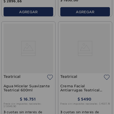
$
2896
,
66
AGREGAR
AGREGAR
Teatrical
Teatrical
Agua Micelar Suavizante
Crema Facial
Teatrical 600ml
Antiarrugas Teatrical
100g
$
16
.
751
$
5490
Precio sin impuestos nacionales:
Precio sin impuestos nacionales:
$
4537
,
19
$
13
.
843
,
80
3
cuotas sin interés de
3
cuotas sin interés de