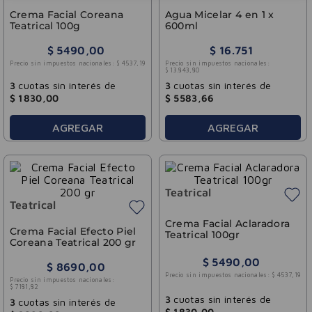
Crema Facial Coreana
Agua Micelar 4 en 1 x
Teatrical 100g
600ml
$
5490
,
00
$
16
.
751
Precio sin impuestos nacionales:
$
4537
,
19
Precio sin impuestos nacionales:
$
13
.
843
,
80
3
cuotas sin interés de
3
cuotas sin interés de
$
1830
,
00
$
5583
,
66
AGREGAR
AGREGAR
Teatrical
Teatrical
Crema Facial Aclaradora
Crema Facial Efecto Piel
Teatrical 100gr
Coreana Teatrical 200 gr
$
5490
,
00
$
8690
,
00
Precio sin impuestos nacionales:
$
4537
,
19
Precio sin impuestos nacionales:
$
7181
,
82
3
cuotas sin interés de
3
cuotas sin interés de
$
1830
,
00