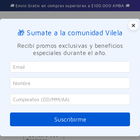
🚚 Envío Gratis en compras superiores a $100.000 AMBA 🚚
×
🎁 Sumate a la comunidad Vilela
Buscar
Recibí promos exclusivas y beneficios
especiales durante el año.
Sanicare
ORDENAR POR
FILTRAR
1
PRODUCTO
Suscribirme
SOLO ONLINE