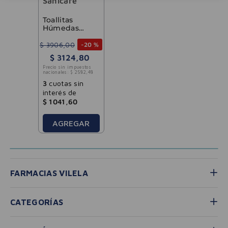
Sanicare
Toallitas
Húmedas
Sanicare 60u
$
3906
,
00
-
20 %
$
3124
,
80
Precio sin impuestos
nacionales:
$
2582
,
48
3
cuotas sin
interés de
$
1041
,
60
AGREGAR
FARMACIAS VILELA
CATEGORÍAS