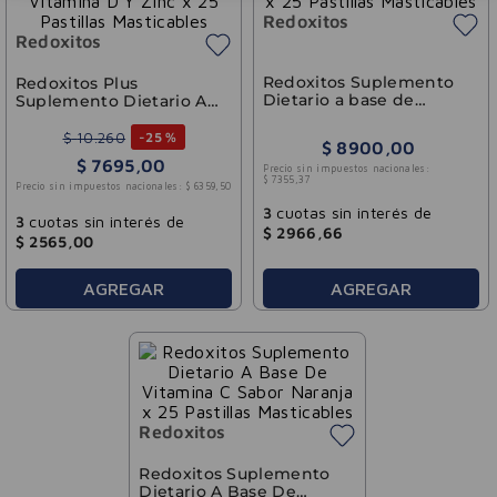
Redoxitos
Redoxitos
Redoxitos Suplemento
Redoxitos Plus
Dietario a base de
Suplemento Dietario A
Vitamina C Sabor Frutilla
Base De Vitamina C,
x 25 Pastillas Masticables
Vitamina D Y Zinc x 25
$
10
.
260
-
25 %
$
8900
,
00
Pastillas Masticables
$
7695
,
00
Precio sin impuestos nacionales:
$
7355
,
37
Precio sin impuestos nacionales:
$
6359
,
50
3
cuotas sin interés de
3
cuotas sin interés de
$
2966
,
66
$
2565
,
00
AGREGAR
AGREGAR
Redoxitos
Redoxitos Suplemento
Dietario A Base De