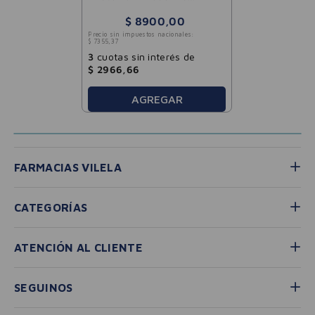
Vitamina C Sabor
Naranja x 25 Pastillas
$
8900
,
00
Masticables
Precio sin impuestos nacionales:
$
7355
,
37
3
cuotas sin interés de
$
2966
,
66
AGREGAR
FARMACIAS VILELA
CATEGORÍAS
ATENCIÓN AL CLIENTE
SEGUINOS