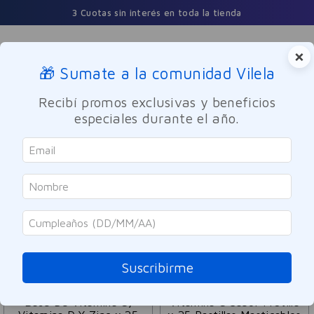
3 Cuotas sin interés en toda la tienda
×
🎁 Sumate a la comunidad Vilela
Buscar
Recibí promos exclusivas y beneficios
especiales durante el año.
Redoxitos
ORDENAR POR
FILTRAR
3
PRODUCTOS
Suscribirme