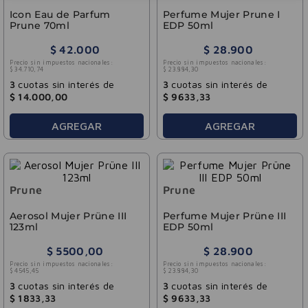
Icon Eau de Parfum
Perfume Mujer Prune I
Prune 70ml
EDP 50ml
$
42
.
000
$
28
.
900
Precio sin impuestos nacionales:
Precio sin impuestos nacionales:
$
34
.
710
,
74
$
23
.
884
,
30
3
cuotas sin interés de
3
cuotas sin interés de
$
14
.
000
,
00
$
9633
,
33
AGREGAR
AGREGAR
Prune
Prune
Aerosol Mujer Prüne III
Perfume Mujer Prüne III
123ml
EDP 50ml
$
5500
,
00
$
28
.
900
Precio sin impuestos nacionales:
Precio sin impuestos nacionales:
$
4545
,
45
$
23
.
884
,
30
3
cuotas sin interés de
3
cuotas sin interés de
$
1833
,
33
$
9633
,
33