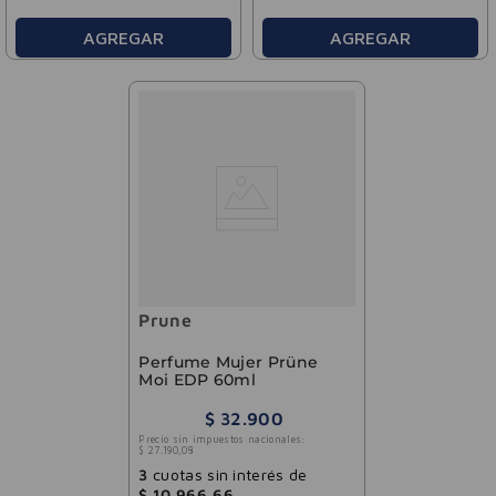
AGREGAR
AGREGAR
Prune
Perfume Mujer Prüne
Moi EDP 60ml
$
32
.
900
Precio sin impuestos nacionales:
$
27
.
190
,
08
3
cuotas sin interés de
$
10
.
966
,
66