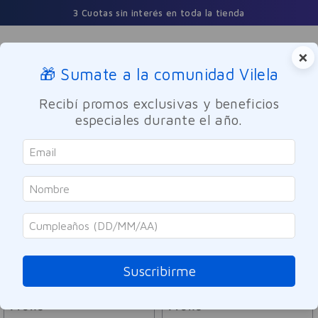
3 Cuotas sin interés en toda la tienda
×
🎁 Sumate a la comunidad Vilela
Buscar
Recibí promos exclusivas y beneficios
especiales durante el año.
Prune
ORDENAR POR
FILTRAR
7
PRODUCTOS
Suscribirme
Prune
Prune