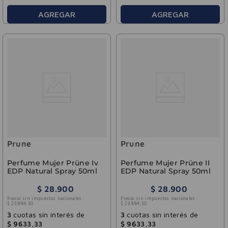
AGREGAR
AGREGAR
Prune
Prune
Perfume Mujer Prüne Iv
Perfume Mujer Prüne II
EDP Natural Spray 50ml
EDP Natural Spray 50ml
$
28
.
900
$
28
.
900
Precio sin impuestos nacionales:
Precio sin impuestos nacionales:
$
23
.
884
,
30
$
23
.
884
,
30
3
cuotas sin interés de
3
cuotas sin interés de
$
9633
,
33
$
9633
,
33