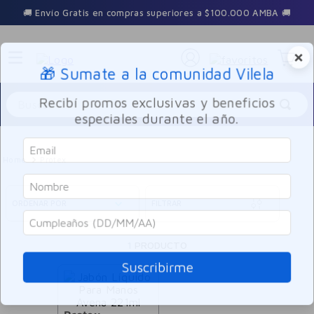
🚚 Envío Gratis en compras superiores a $100.000 AMBA 🚚
×
🎁 Sumate a la comunidad Vilela
Buscar
Recibí promos exclusivas y beneficios
especiales durante el año.
Protex
ORDENAR POR
FILTRAR
1
PRODUCTO
Suscribirme