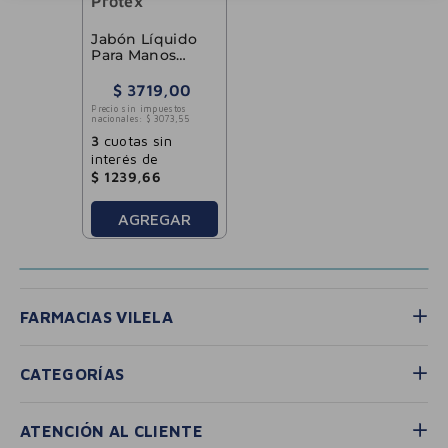
Protex
Jabón Líquido
Para Manos
Avena 221ml
$
3719
,
00
Precio sin impuestos
nacionales:
$
3073
,
55
3
cuotas sin
interés de
$
1239
,
66
AGREGAR
FARMACIAS VILELA
CATEGORÍAS
ATENCIÓN AL CLIENTE