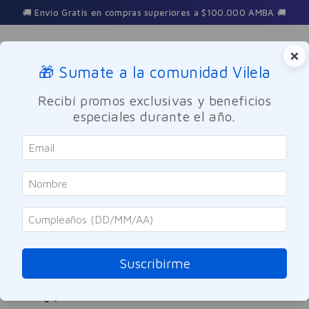
🚚 Envío Gratis en compras superiores a $100.000 AMBA 🚚
×
🎁 Sumate a la comunidad Vilela
Buscar
Recibí promos exclusivas y beneficios
especiales durante el año.
protector-solar-facial-fps-50-con-color-tono-medio-dermaglos-
50gr
OOPS!
No encontramos ningún resultado para
"
protector-solar-facial-fps-50-con-
Suscribirme
color-tono-medio-dermaglos-50gr
"
¿Qué debo hacer?