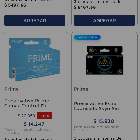
3
cuotas sin interés de
$
5497
,
66
$
6167
,
66
AGREGAR
AGREGAR
LANZAMIENTO
Prime
Prime
Preservativo Prime
Preservativo Extra
Climax Control 12u
Lubricado Skyn Sin
Latex 6 Unidades
$
20
.
353
-
30 %
$
15
.
928
$
14
.
247
Precio sin impuestos nacionales:
Precio sin impuestos nacionales:
$
13
.
163
,
64
$
11
.
774
,
46
3
cuotas sin interés de
3
cuotas sin interés de