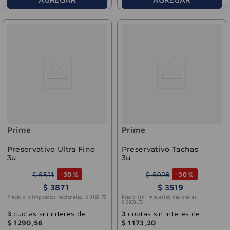
Prime
Prime
Preservativo Ultra Fino
Preservativo Tachas
3u
3u
$
5531
$
5028
-
30 %
-
30 %
$
3871
$
3519
Precio sin impuestos nacionales:
$
3199
,
75
Precio sin impuestos nacionales:
$
2908
,
76
3
cuotas sin interés de
3
cuotas sin interés de
$
1290
,
56
$
1173
,
20