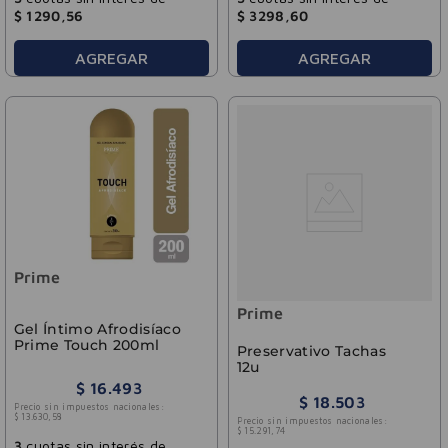
$
1290
,
56
$
3298
,
60
AGREGAR
AGREGAR
Prime
Prime
Gel Íntimo Afrodisíaco
Prime Touch 200ml
Preservativo Tachas
12u
$
16
.
493
$
18
.
503
Precio sin impuestos nacionales:
$
13
.
630
,
58
Precio sin impuestos nacionales:
$
15
.
291
,
74
3
cuotas sin interés de