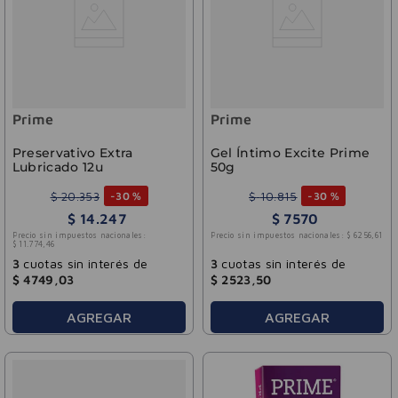
Prime
Prime
Preservativo Extra
Gel Íntimo Excite Prime
Lubricado 12u
50g
$
20
.
353
$
10
.
815
-
30 %
-
30 %
$
14
.
247
$
7570
Precio sin impuestos nacionales:
Precio sin impuestos nacionales:
$
6256
,
61
$
11
.
774
,
46
3
cuotas sin interés de
3
cuotas sin interés de
$
4749
,
03
$
2523
,
50
AGREGAR
AGREGAR