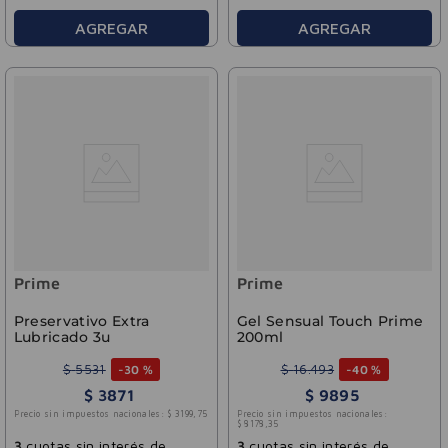
AGREGAR
AGREGAR
Prime
Prime
Preservativo Extra
Gel Sensual Touch Prime
Lubricado 3u
200ml
$
5531
$
16
.
493
-
30 %
-
40 %
$
3871
$
9895
Precio sin impuestos nacionales:
$
3199
,
75
Precio sin impuestos nacionales:
$
8178
,
35
3
cuotas sin interés de
3
cuotas sin interés de