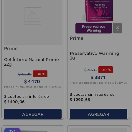
Prime
Prime
Preservativo Warming
3u
Gel Íntimo Natural Prime
22g
$
5531
-
30 %
$
6386
-
30 %
$
3871
$
4470
Precio sin impuestos nacionales:
$
3199
,
75
Precio sin impuestos nacionales:
$
3694
,
38
3
cuotas sin interés de
3
cuotas sin interés de
$
1290
,
56
$
1490
,
06
AGREGAR
AGREGAR
2X1