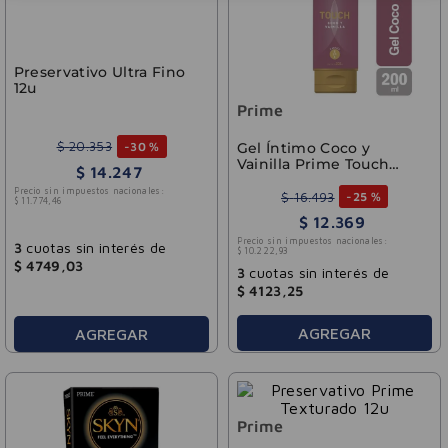
Preservativo Ultra Fino
12u
Prime
$
20
.
353
-
30 %
Gel Íntimo Coco y
Vainilla Prime Touch
$
14
.
247
200ml
Precio sin impuestos nacionales:
$
16
.
493
-
25 %
$
11
.
774
,
46
$
12
.
369
Precio sin impuestos nacionales:
3
cuotas sin interés de
$
10
.
222
,
93
$
4749
,
03
3
cuotas sin interés de
$
4123
,
25
AGREGAR
AGREGAR
Prime