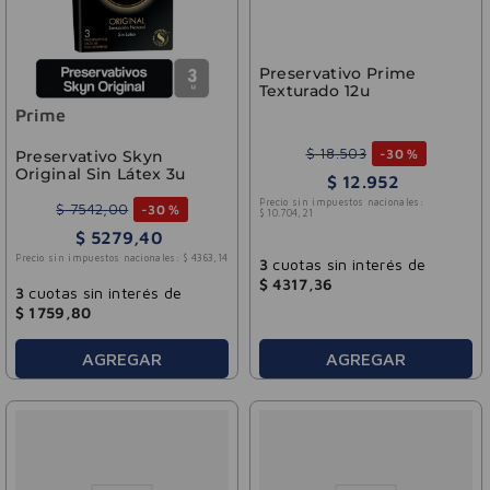
Preservativo Prime
Texturado 12u
Prime
$
18
.
503
-
30 %
Preservativo Skyn
Original Sin Látex 3u
$
12
.
952
Precio sin impuestos nacionales:
$
7542
,
00
-
30 %
$
10
.
704
,
21
$
5279
,
40
Precio sin impuestos nacionales:
$
4363
,
14
3
cuotas sin interés de
$
4317
,
36
3
cuotas sin interés de
$
1759
,
80
AGREGAR
AGREGAR