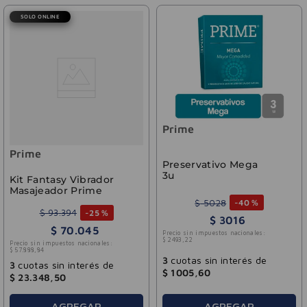
SOLO ONLINE
Prime
Prime
Preservativo Mega
3u
Kit Fantasy Vibrador
Masajeador Prime
$
5028
-
40 %
$
93
.
394
-
25 %
$
3016
$
70
.
045
Precio sin impuestos nacionales:
$
2493
,
22
Precio sin impuestos nacionales:
$
57
.
888
,
84
3
cuotas sin interés de
3
cuotas sin interés de
$
1005
,
60
$
23
.
348
,
50
AGREGAR
AGREGAR