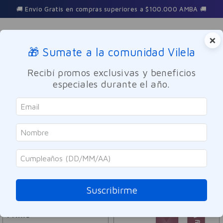
🚚 Envío Gratis en compras superiores a $100.000 AMBA 🚚
×
🎁 Sumate a la comunidad Vilela
Buscar
Recibí promos exclusivas y beneficios
especiales durante el año.
Prime
ORDENAR POR
FILTRAR
21
PRODUCTOS
Suscribirme
SOLO ONLINE
Prime