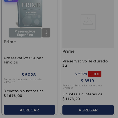
Prime
Prime
Preservativos Super
Preservativo Texturado
Fino 3u
3u
$
5028
-
30 %
$
5028
Precio sin impuestos nacionales:
$
3519
$
4155
,
37
Precio sin impuestos nacionales:
$
2908
,
76
3
cuotas sin interés de
3
cuotas sin interés de
$
1676
,
00
$
1173
,
20
AGREGAR
AGREGAR