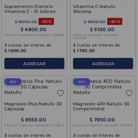
Suplemento Dietario
Vitamina C Natuliv
Vitamina C - 15 Sobres
30comp
$
8000
,
00
$
8500
,
00
-
40 %
-
40 %
$
4800
,
00
$
5100
,
00
Precio sin impuestos nacionales:
$
3966
,
94
Precio sin impuestos nacionales:
$
4214
,
88
3
cuotas sin interés de
3
cuotas sin interés de
$
1600
,
00
$
1700
,
00
AGREGAR
AGREGAR
2X1
2X1
Natuliv
Natuliv
Magnesio Plus Natuliv 30
Magnesio 400 Natuliv 30
Cápsulas
Comprimidos
$
8550
,
00
$
7850
,
00
Precio sin impuestos nacionales:
$
7066
,
12
Precio sin impuestos nacionales:
$
6487
,
60
3
cuotas sin interés de
3
cuotas sin interés de