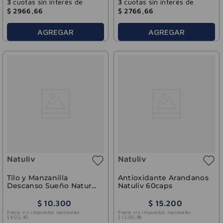
3
cuotas sin interés de
3
cuotas sin interés de
$
2966
,
66
$
2766
,
66
AGREGAR
AGREGAR
Natuliv
Natuliv
Tilo y Manzanilla
Antioxidante Arandanos
Descanso Sueño Natural
Natuliv 60caps
y Reparador Natuliv 60
Comp
$
10
.
300
$
15
.
200
Precio sin impuestos nacionales:
Precio sin impuestos nacionales:
$
8512
,
40
$
12
.
561
,
98