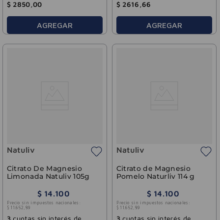
$
2850
,
00
$
2616
,
66
AGREGAR
AGREGAR
Natuliv
Natuliv
Citrato De Magnesio
Citrato de Magnesio
Limonada Natuliv 105g
Pomelo Naturliv 114 g
$
14
.
100
$
14
.
100
Precio sin impuestos nacionales:
Precio sin impuestos nacionales:
$
11
.
652
,
89
$
11
.
652
,
89
3
cuotas sin interés de
3
cuotas sin interés de