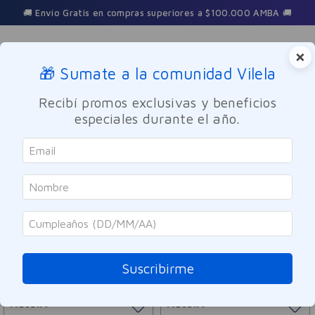
🚚 Envío Gratis en compras superiores a $100.000 AMBA 🚚
×
🎁 Sumate a la comunidad Vilela
Buscar
Recibí promos exclusivas y beneficios
especiales durante el año.
Natuliv
ORDENAR POR
FILTRAR
12
PRODUCTOS
Suscribirme
Natuliv
Natuliv