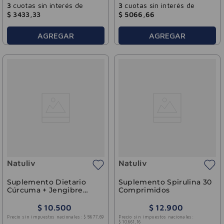
3
cuotas sin interés de
3
cuotas sin interés de
$
3433
,
33
$
5066
,
66
AGREGAR
AGREGAR
Natuliv
Natuliv
Suplemento Dietario
Suplemento Spirulina 30
Cúrcuma + Jengibre
Comprimidos
Natuliv 30comp
$
10
.
500
$
12
.
900
Precio sin impuestos nacionales:
$
8677
,
69
Precio sin impuestos nacionales:
$
10
.
661
,
16