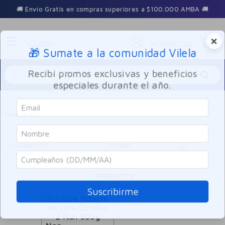
🚚 Envío Gratis en compras superiores a $100.000 AMBA 🚚
×
🎁 Sumate a la comunidad Vilela
Buscar
Recibí promos exclusivas y beneficios
especiales durante el año.
Nan
ORDENAR POR
FILTRAR
1
PRODUCTO
Suscribirme