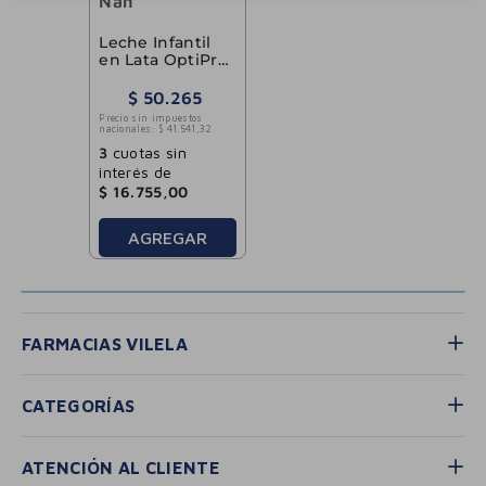
Nan
Leche Infantil
en Lata OptiPro
2 Nan 800g
$
50
.
265
Precio sin impuestos
nacionales:
$
41
.
541
,
32
3
cuotas sin
interés de
$
16
.
755
,
00
AGREGAR
FARMACIAS VILELA
CATEGORÍAS
ATENCIÓN AL CLIENTE