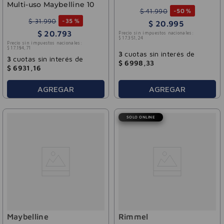
Multi-uso Maybelline 10
$
41
.
990
-
50 %
$
31
.
990
-
35 %
$
20
.
995
$
20
.
793
Precio sin impuestos nacionales:
$
17
.
351
,
24
Precio sin impuestos nacionales:
$
17
.
184
,
71
3
cuotas sin interés de
3
cuotas sin interés de
$
6998
,
33
$
6931
,
16
AGREGAR
AGREGAR
SOLO ONLINE
Maybelline
Rimmel