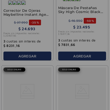
Máscara De Pestañas
Corrector De Ojeras
Sky High Cosmic Black
Maybelline Instant Age
Whs Maybelline 7.2ml
Rewind Eraser
$
46
.
990
-
50 %
Neutralizer 6ml
$
37
.
990
-
35 %
$
23
.
495
$
24
.
693
Precio sin impuestos nacionales:
Precio sin impuestos nacionales:
$
19
.
417
,
36
$
20
.
407
,
85
3
cuotas sin interés de
3
cuotas sin interés de
$
7831
,
66
$
8231
,
16
AGREGAR
AGREGAR
SOLO ONLINE
SOLO ONLINE