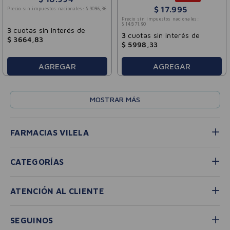
$
17
.
995
Precio sin impuestos nacionales:
$
9086
,
36
Precio sin impuestos nacionales:
$
14
.
871
,
90
3
cuotas sin interés de
3
cuotas sin interés de
$
3664
,
83
$
5998
,
33
AGREGAR
AGREGAR
MOSTRAR MÁS
FARMACIAS VILELA
CATEGORÍAS
ATENCIÓN AL CLIENTE
SEGUINOS