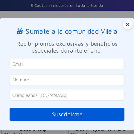
3 Cuotas sin interés en toda la tienda
×
🎁 Sumate a la comunidad Vilela
Buscar
Recibí promos exclusivas y beneficios
especiales durante el año.
Maquillaje
ORDENAR POR
FILTRAR
345
PRODUCTOS
Suscribirme
LANZAMIENTO