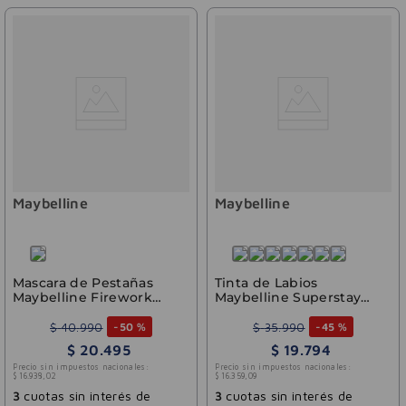
Maybelline
Maybelline
Mascara de Pestañas
Tinta de Labios
Maybelline Firework
Maybelline Superstay
Blackest Black
Teddy Tint 55 Kneehigh
Washable
$
40
.
990
$
35
.
990
-
50 %
-
45 %
$
20
.
495
$
19
.
794
Precio sin impuestos nacionales:
Precio sin impuestos nacionales:
$
16
.
938
,
02
$
16
.
359
,
09
3
cuotas sin interés de
3
cuotas sin interés de