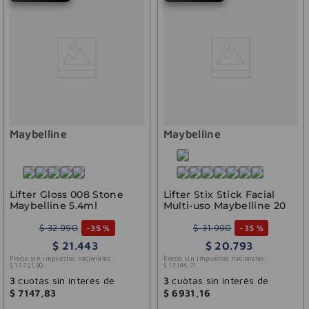
Maybelline
Maybelline
Lifter Gloss 008 Stone
Lifter Stix Stick Facial
Maybelline 5.4ml
Multi-uso Maybelline 20
$
32
.
990
$
31
.
990
-
35 %
-
35 %
$
21
.
443
$
20
.
793
Precio sin impuestos nacionales:
Precio sin impuestos nacionales:
$
17
.
721
,
90
$
17
.
184
,
71
3
cuotas sin interés de
3
cuotas sin interés de
$
7147
,
83
$
6931
,
16