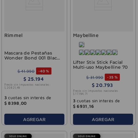
Rimmel
Maybelline
Mascara de Pestañas
Wonder Bond 001 Black
Lifter Stix Stick Facial
Rimmel
Multi-uso Maybelline 70
$
41
.
990
-
40 %
$
31
.
990
-
35 %
$
25
.
194
$
20
.
793
Precio sin impuestos nacionales:
$
20
.
821
,
49
Precio sin impuestos nacionales:
$
17
.
184
,
71
3
cuotas sin interés de
3
cuotas sin interés de
$
8398
,
00
$
6931
,
16
AGREGAR
AGREGAR
SOLO ONLINE
SOLO ONLINE