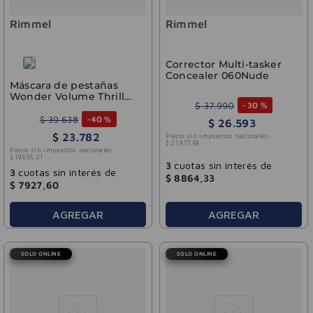
Rimmel
Rimmel
Corrector Multi-tasker
Concealer 060Nude
Máscara de pestañas
Wonder Volume Thrill
$
37
.
990
-
30 %
Seeker Waterproof
Black 003 Rimmel
$
39
.
638
-
40 %
$
26
.
593
$
23
.
782
Precio sin impuestos nacionales:
$
21
.
977
,
69
Precio sin impuestos nacionales:
$
19
.
655
,
21
3
cuotas sin interés de
3
cuotas sin interés de
$
8864
,
33
$
7927
,
60
AGREGAR
AGREGAR
SOLO ONLINE
SOLO ONLINE