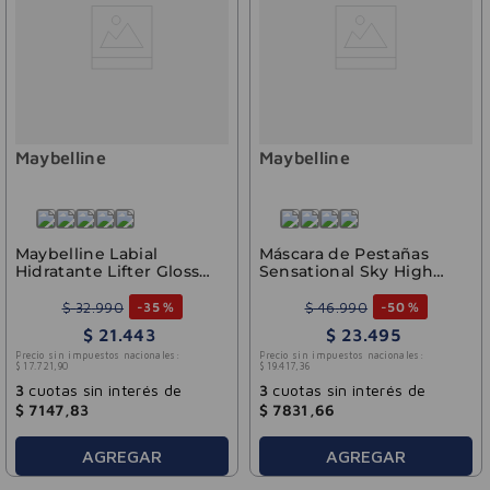
Maybelline
Maybelline
Maybelline Labial
Máscara de Pestañas
Hidratante Lifter Gloss
Sensational Sky High
Ice
Waterproof Very Black
Maybelline 7.2ml
$
32
.
990
$
46
.
990
-
35 %
-
50 %
$
21
.
443
$
23
.
495
Precio sin impuestos nacionales:
Precio sin impuestos nacionales:
$
17
.
721
,
90
$
19
.
417
,
36
3
cuotas sin interés de
3
cuotas sin interés de
$
7147
,
83
$
7831
,
66
AGREGAR
AGREGAR