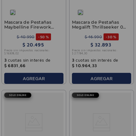
Mascara de Pestañas
Mascara de Pestañas
Maybelline Firework
Megalift Thrillseeker 001
Very Black WTP
Black Rimmel
$
40
.
990
$
46
.
990
-
50 %
-
30 %
$
20
.
495
$
32
.
893
Precio sin impuestos nacionales:
Precio sin impuestos nacionales:
$
16
.
938
,
02
$
27
.
184
,
30
3
cuotas sin interés de
3
cuotas sin interés de
$
6831
,
66
$
10
.
964
,
33
AGREGAR
AGREGAR
SOLO ONLINE
SOLO ONLINE