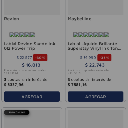
Revlon
Maybelline
Labial Revlon Suede Ink
Labial Líquido Brillante
012 Power Trip
Superstay Vinyl Ink Tono
120 Punchy Maybelline
4.2ml
$
22
.
877
$
34
.
990
-
30 %
-
35 %
$
16
.
013
$
22
.
743
Precio sin impuestos nacionales:
Precio sin impuestos nacionales:
$
13
.
234
,
63
$
18
.
796
,
28
3
cuotas sin interés de
3
cuotas sin interés de
$
5337
,
96
$
7581
,
16
AGREGAR
AGREGAR
SOLO ONLINE