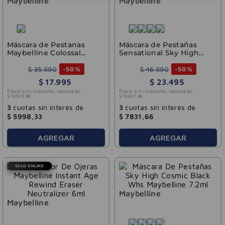
Maybelline
Maybelline
Máscara de Pestanas
Máscara de Pestañas
Maybelline Colossal
Sensational Sky High
Bubble Wtp
Very Black Maybelline
7.2ml
$
35
.
990
$
46
.
990
-
50 %
-
50 %
$
17
.
995
$
23
.
495
Precio sin impuestos nacionales:
Precio sin impuestos nacionales:
$
14
.
871
,
90
$
19
.
417
,
36
3
cuotas sin interés de
3
cuotas sin interés de
$
5998
,
33
$
7831
,
66
AGREGAR
AGREGAR
SOLO ONLINE
Maybelline
Maybelline