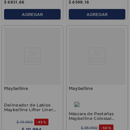
$
6831
,
66
$
6598
,
16
AGREGAR
AGREGAR
Maybelline
Maybelline
Delineador de Labios
Maybelline Lifter Liner
Máscara de Pestañas
Big Lift
Maybelline Colossal
$
19
.
990
-
45 %
Bubble Lavable
$
35
.
990
-
50 %
$
10
.
994