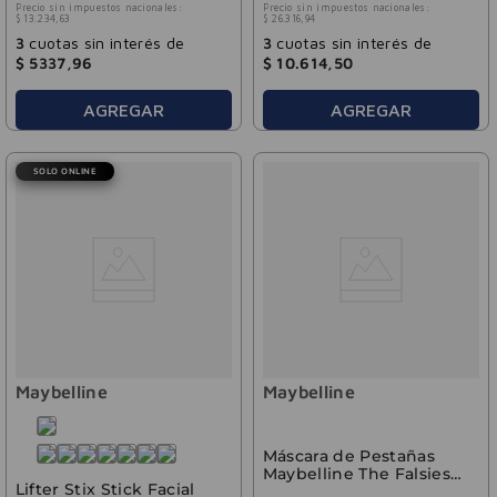
Precio sin impuestos nacionales:
Precio sin impuestos nacionales:
$
13
.
234
,
63
$
26
.
316
,
94
3
cuotas sin interés de
3
cuotas sin interés de
$
5337
,
96
$
10
.
614
,
50
AGREGAR
AGREGAR
SOLO ONLINE
Maybelline
Maybelline
Máscara de Pestañas
Maybelline The Falsies
Lifter Stix Stick Facial
Surreal WTP