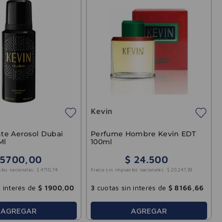
Kevin
te Aerosol Dubai
Perfume Hombre Kevin EDT
Ml
100ml
5700
,
00
$
24
.
500
stos nacionales:
$
4710
,
74
Precio sin impuestos nacionales:
$
20
.
247
,
93
 interés de
$
1900
,
00
3
cuotas sin interés de
$
8166
,
66
AGREGAR
AGREGAR