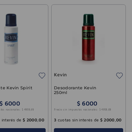
Kevin
e Kevin Spirit
Desodorante Kevin
250ml
$
6000
$
6000
stos nacionales:
$
4958
,
68
Precio sin impuestos nacionales:
$
4958
,
68
 interés de
$
2000
,
00
3
cuotas sin interés de
$
2000
,
00