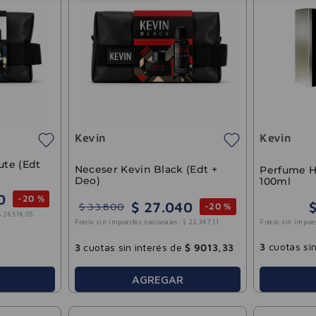
Kevin
Kevin
ute (Edt
Neceser Kevin Black (Edt +
Perfume H
Deo)
100ml
0
-
20 %
$
27
.
040
$
33
.
800
-
20 %
$
26
.
314
,
05
Precio sin impue
Precio sin impuestos nacionales:
$
22
.
347
,
11
3
cuotas sin
3
cuotas sin interés de
$
9013
,
33
AGREGAR