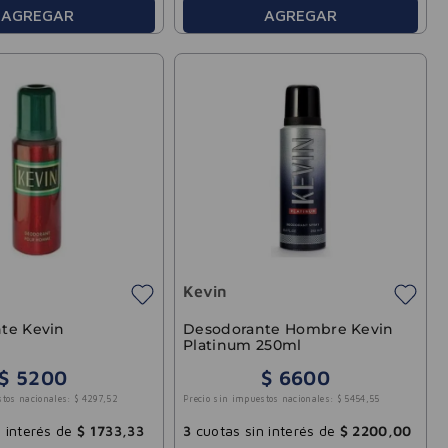
AGREGAR
AGREGAR
Kevin
te Kevin
Desodorante Hombre Kevin
Platinum 250ml
$
5200
$
6600
stos nacionales:
$
4297
,
52
Precio sin impuestos nacionales:
$
5454
,
55
 interés de
$
1733
,
33
3
cuotas sin interés de
$
2200
,
00