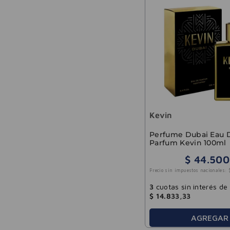
Kevin
Perfume Dubai Eau 
Parfum Kevin 100ml
$
44
.
500
Precio sin impuestos nacionales:
3
cuotas sin interés de
$
14
.
833
,
33
AGREGAR