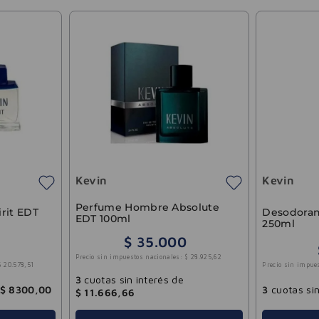
Kevin
Kevin
Perfume Hombre Absolute
rit EDT
Desodorant
EDT 100ml
250ml
$
35
.
000
Precio sin impuestos nacionales:
$
28
.
925
,
62
$
20
.
578
,
51
Precio sin impue
3
cuotas sin interés de
$
8300
,
00
3
cuotas sin
$
11
.
666
,
66