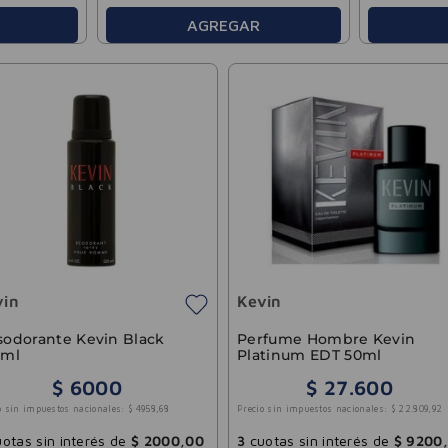
AGREGAR
vin
Kevin
odorante Kevin Black
Perfume Hombre Kevin
0ml
Platinum EDT 50ml
$
6000
$
27
.
600
o sin impuestos nacionales:
$
4958
,
68
Precio sin impuestos nacionales:
$
22
.
809
,
92
otas sin interés de
$
2000
,
00
3
cuotas sin interés de
$
9200
,