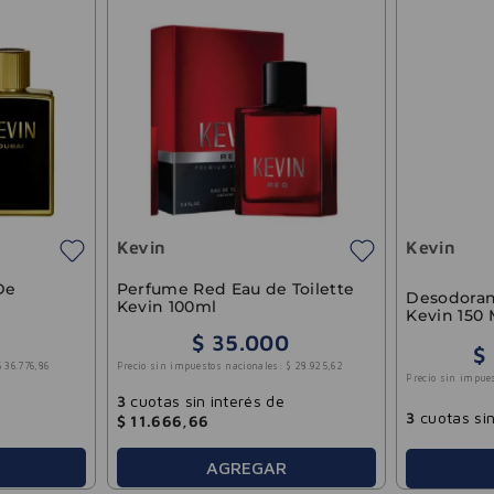
Kevin
Kevin
De
Perfume Red Eau de Toilette
Desodoran
Kevin 100ml
Kevin 150 
$
35
.
000
$
$
36
.
776
,
86
Precio sin impuestos nacionales:
$
28
.
925
,
62
Precio sin impue
3
cuotas sin interés de
3
cuotas sin
$
11
.
666
,
66
AGREGAR