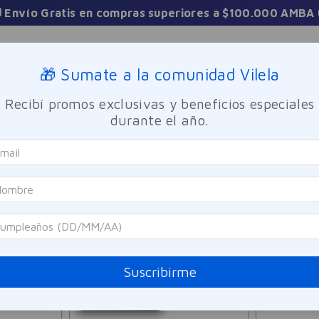
3 Cuotas sin interés en toda la tienda
Sucursales
🎁 Sumate a la comunidad Vilela
Recibí promos exclusivas y beneficios especiales
TICA
FRAGANCIAS
CUIDADO PERSONAL
BIENESTAR Y FA
durante el año.
23
PRODUCTOS
Suscribirme
SOLO ONLINE