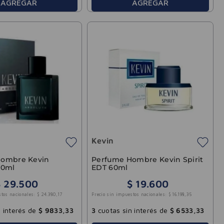
AGREGAR
AGREGAR
Kevin
Hombre Kevin
Perfume Hombre Kevin Spirit
60ml
EDT 60ml
$
29
.
500
$
19
.
600
stos nacionales:
$
24
.
380
,
17
Precio sin impuestos nacionales:
$
16
.
198
,
35
 interés de
$
9833
,
33
3
cuotas sin interés de
$
6533
,
33