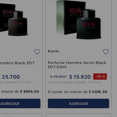
Kevin
Perfume Hombre Kevin Black
ombre Black EDT
EDT 60ml
$
15
.
920
$
25
.
700
$
19
.
900
-
20 %
stos nacionales:
$
21
.
239
,
67
Precio sin impuestos nacionales:
$
13
.
157
,
02
 interés de
$
8566
,
66
3
cuotas sin interés de
$
5306
,
66
AGREGAR
AGREGAR