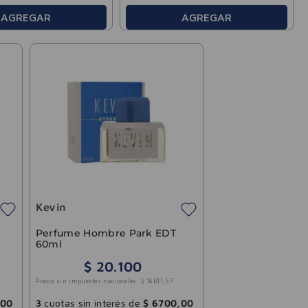
AGREGAR
AGREGAR
Kevin
Perfume Hombre Park EDT
60ml
$
20
.
100
Precio sin impuestos nacionales:
$
16
.
611
,
57
00
3
cuotas sin interés de
$
6700
,
00