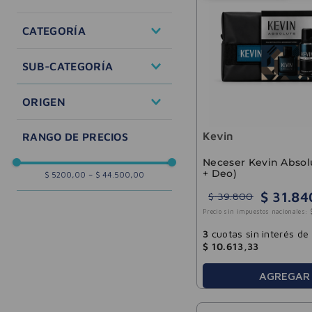
Perfumes y Fragancias
CATEGORÍA
Cuidado Personal
Hombres
SUB-CATEGORÍA
Desodorantes
Hombre
ORIGEN
Semi Selectivo
Kevin
Neceser Kevin Absol
+ Deo)
$ 5200,00
–
$ 44.500,00
$
31
.
84
$
39
.
800
Precio sin impuestos nacionales:
3
cuotas sin interés de
$
10
.
613
,
33
AGREGAR