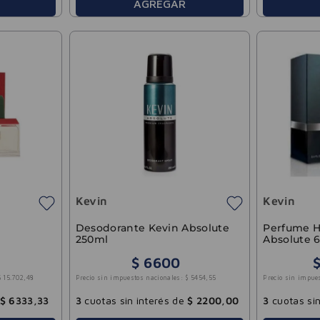
AGREGAR
Kevin
Kevin
Desodorante Kevin Absolute
Perfume 
250ml
Absolute 
$
6600
$
15
.
702
,
48
Precio sin impuestos nacionales:
$
5454
,
55
Precio sin impue
$
6333
,
33
3
cuotas sin interés de
$
2200
,
00
3
cuotas sin