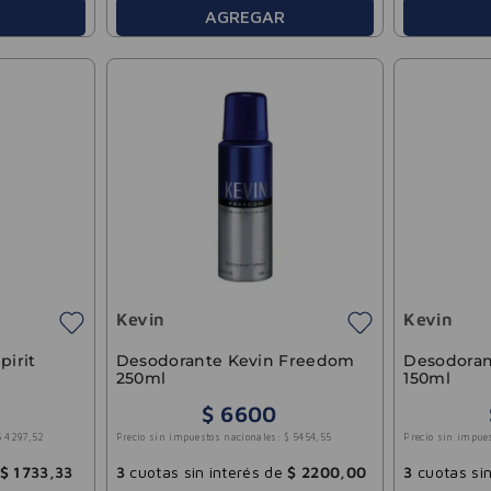
AGREGAR
Kevin
Kevin
pirit
Desodorante Kevin Freedom
Desodoran
250ml
150ml
$
6600
$
4297
,
52
Precio sin impuestos nacionales:
$
5454
,
55
Precio sin impue
$
1733
,
33
3
cuotas sin interés de
$
2200
,
00
3
cuotas sin