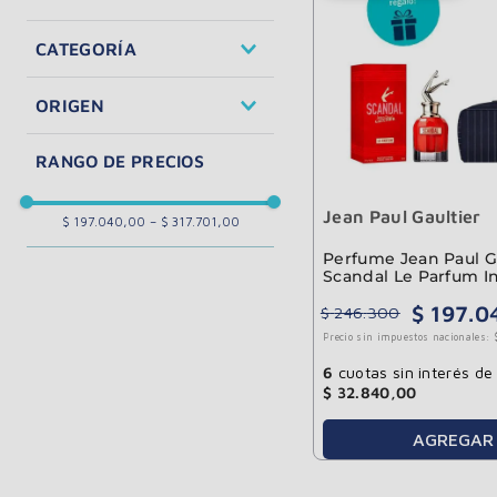
Perfumes y Fragancias
CATEGORÍA
Mujeres
ORIGEN
Hombres
importado
Jean Paul Gaultier
$ 197.040,00
–
$ 317.701,00
Perfume Jean Paul G
Scandal Le Parfum I
Mujer 50ml
$
197
.
0
$
246
.
300
Precio sin impuestos nacionales:
6
cuotas sin interés de
$
32
.
840
,
00
AGREGAR