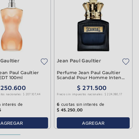
Gaultier
Jean Paul Gaultier
an Paul Gaultier
Perfume Jean Paul Gaultier
 EDT 100ml
Scandal Pour Homme Intense
EDP 100ml
250
.
600
$
271
.
500
stos nacionales:
$
207
.
107
,
44
Precio sin impuestos nacionales:
$
224
.
380
,
17
 interés de
6
cuotas sin interés de
6
$
45
.
250
,
00
AGREGAR
AGREGAR