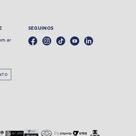
E
SEGUINOS
om.ar
ENTO