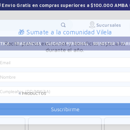
 Envío Gratis en compras superiores a $100.000 AMBA 
Sucursales
🎁 Sumate a la comunidad Vilela
Recibí promos exclusivas y beneficios especiales
TICA
FRAGANCIAS
CUIDADO PERSONAL
BIENESTAR Y FA
durante el año.
4
PRODUCTOS
Suscribirme