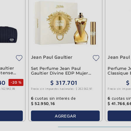
Jean Paul Gaultier
Jean Paul 
aultier
Set Perfume Jean Paul
Perfume Je
ntense
Gaultier Divine EDP Mujer
Classique
100ml
40
$
317
.
701
$
-
20 %
Precio sin impuestos nacionales:
$
262
.
562
,
81
Precio sin impue
$
162
.
842
,
98
6
cuotas sin interés de
6
cuotas sin
$
52
.
950
,
16
$
41
.
766
,
6
AGREGAR