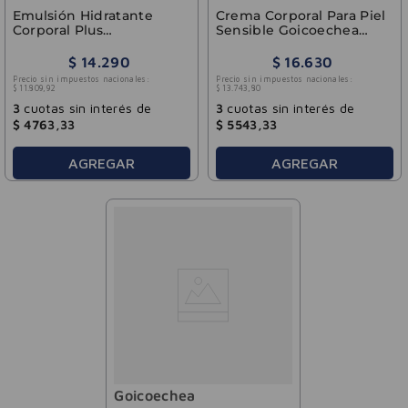
Emulsión Hidratante
Crema Corporal Para Piel
Corporal Plus
Sensible Goicoechea
Goicoechea 200ml
400ml
$
14
.
290
$
16
.
630
Precio sin impuestos nacionales:
Precio sin impuestos nacionales:
$
11
.
809
,
92
$
13
.
743
,
80
3
cuotas sin interés de
3
cuotas sin interés de
$
4763
,
33
$
5543
,
33
AGREGAR
AGREGAR
Goicoechea