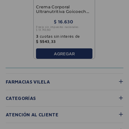
Crema Corporal
Ultranutritiva Goicoeche
400ml
$
16
.
630
Precio sin impuestos nacionales:
$
13
.
743
,
80
3
cuotas sin interés de
$
5543
,
33
AGREGAR
FARMACIAS VILELA
CATEGORÍAS
ATENCIÓN AL CLIENTE