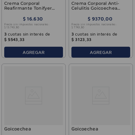
Crema Corporal
Crema Corporal Anti-
Reafirmante Tonifyer
Celulitis Goicoechea
Goicoechea 400ml
200ml
$
16
.
630
$
9370
,
00
Precio sin impuestos nacionales:
Precio sin impuestos nacionales:
$
13
.
743
,
80
$
7743
,
80
3
cuotas sin interés de
3
cuotas sin interés de
$
5543
,
33
$
3123
,
33
AGREGAR
AGREGAR
Goicoechea
Goicoechea