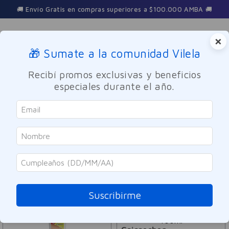
🚚 Envío Gratis en compras superiores a $100.000 AMBA 🚚
×
🎁 Sumate a la comunidad Vilela
Buscar
Recibí promos exclusivas y beneficios
especiales durante el año.
Goicoechea
ORDENAR POR
FILTRAR
7
PRODUCTOS
Suscribirme