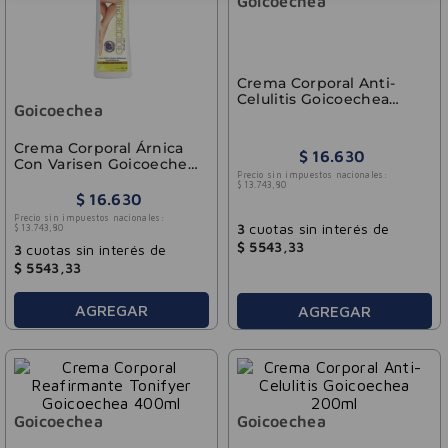
Goicoechea
Crema Corporal Anti-
Celulitis Goicoechea
Goicoechea
400ml
Crema Corporal Árnica
$
16
.
630
Con Varisen Goicoechea
Precio sin impuestos nacionales:
400ml
$
13
.
743
,
80
$
16
.
630
Precio sin impuestos nacionales:
3
cuotas sin interés de
$
13
.
743
,
80
$
5543
,
33
3
cuotas sin interés de
$
5543
,
33
AGREGAR
AGREGAR
Goicoechea
Goicoechea