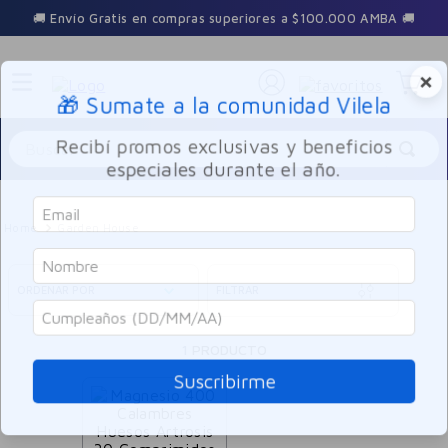
🚚 Envío Gratis en compras superiores a $100.000 AMBA 🚚
×
🎁 Sumate a la comunidad Vilela
Buscar
Recibí promos exclusivas y beneficios
especiales durante el año.
Garden House
ORDENAR POR
FILTRAR
1
PRODUCTO
Suscribirme