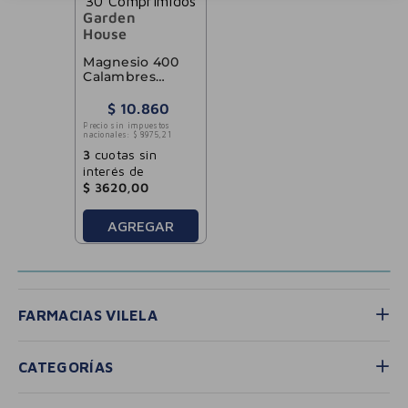
Garden
House
Magnesio 400
Calambres
Huesos Artrosis
30
$
10
.
860
Comprimidos
Precio sin impuestos
nacionales:
$
8975
,
21
3
cuotas sin
interés de
$
3620
,
00
AGREGAR
FARMACIAS VILELA
CATEGORÍAS