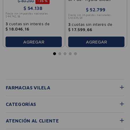
$
83
.
290
-
35 %
Centella Skin1004 50ml
$
54
.
138
$
52
.
799
Precio sin impuestos nacionales:
Precio sin impuestos nacionales:
$
44
.
742
,
56
$
43
.
635
,
54
3
cuotas sin interés de
3
cuotas sin interés de
$
18
.
046
,
16
$
17
.
599
,
66
AGREGAR
AGREGAR
FARMACIAS VILELA
CATEGORÍAS
ATENCIÓN AL CLIENTE