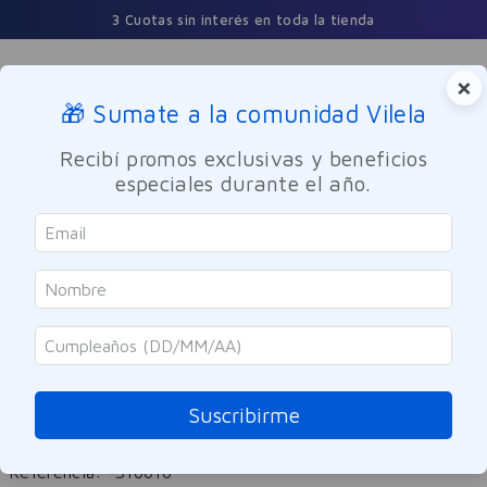
3 Cuotas sin interés en toda la tienda
×
🎁 Sumate a la comunidad Vilela
Buscar
Recibí promos exclusivas y beneficios
especiales durante el año.
Dermocosmetica
Solares
Facial
ACF By Dadatina
Fotoprotector Labial Invisible FPS
35+ Camuflaje UV ACF By
Suscribirme
Dadatina 1g
Referencia
:
-316616