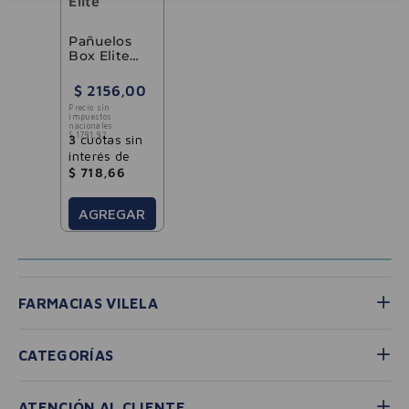
Elite
Pañuelos
Box Elite
90u
$
2156
,
00
Precio sin
impuestos
nacionales:
$
1781
,
82
3
cuotas sin
interés de
$
718
,
66
AGREGAR
FARMACIAS VILELA
CATEGORÍAS
ATENCIÓN AL CLIENTE