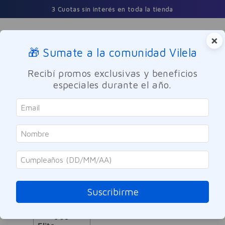
3 Cuotas sin interés en toda la tienda
×
🎁 Sumate a la comunidad Vilela
Buscar
Recibí promos exclusivas y beneficios
especiales durante el año.
Elite
ORDENAR POR
FILTRAR
1
PRODUCTO
Suscribirme