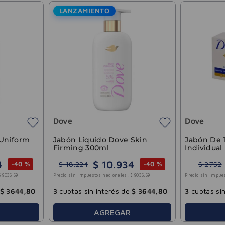
LANZAMIENTO
Dove
Dove
 Uniform
Jabón Líquido Dove Skin
Jabón De 
Firming 300ml
Individual
4
$
10
.
934
$
18
.
224
$
2752
-
40 %
-
40 %
$
9036
,
69
Precio sin impuestos nacionales:
$
9036
,
69
Precio sin impue
$
3644
,
80
3
cuotas sin interés de
$
3644
,
80
3
cuotas sin
AGREGAR