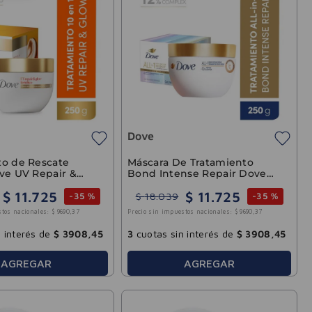
Dove
to de Rescate
Máscara De Tratamiento
ve UV Repair &
Bond Intense Repair Dove
250g
$
11
.
725
$
11
.
725
$
18
.
039
-
35 %
-
35 %
stos nacionales:
$
9690
,
37
Precio sin impuestos nacionales:
$
9690
,
37
 interés de
$
3908
,
45
3
cuotas sin interés de
$
3908
,
45
AGREGAR
AGREGAR