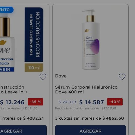
ENTO
Dove
nstrucción
Sérum Corporal Hialurónico
o Leave in +
Dove 400 ml
os 110ml
$
12
.
246
$
14
.
587
$
24
.
313
-
35 %
-
40 %
stos nacionales:
$
10
.
121
,
20
Precio sin impuestos nacionales:
$
12
.
056
,
03
 interés de
$
4082
,
21
3
cuotas sin interés de
$
4862
,
60
AGREGAR
AGREGAR