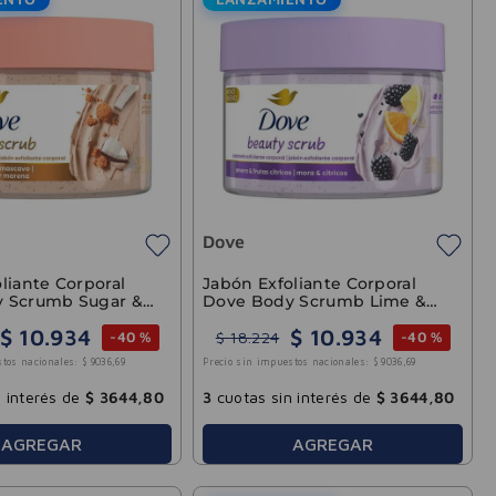
Dove
liante Corporal
Jabón Exfoliante Corporal
 Scrumb Sugar &
Dove Body Scrumb Lime &
80g
Berry 280g
$
10
.
934
$
10
.
934
$
18
.
224
-
40 %
-
40 %
stos nacionales:
$
9036
,
69
Precio sin impuestos nacionales:
$
9036
,
69
 interés de
$
3644
,
80
3
cuotas sin interés de
$
3644
,
80
AGREGAR
AGREGAR