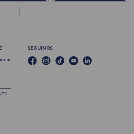
E
SEGUINOS
om.ar
ENTO