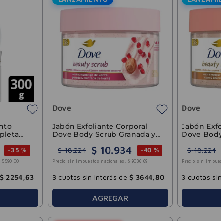
Dove
Dove
nto
Jabón Exfoliante Corporal
Jabón Exfo
pleta
Dove Body Scrub Granada y
Dove Body
Karité 280g
Coconut 2
$
10
.
934
$
18
.
224
$
18
.
224
-
35 %
-
40 %
$
5590
,
00
Precio sin impuestos nacionales:
$
9036
,
69
Precio sin impue
$
2254
,
63
3
cuotas sin interés de
$
3644
,
80
3
cuotas sin
AGREGAR