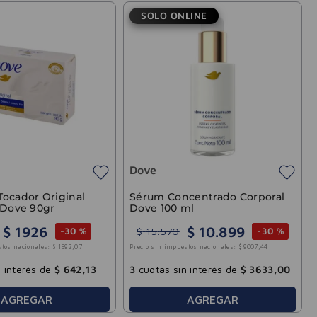
SOLO ONLINE
Dove
Tocador Original
Sérum Concentrado Corporal
 Dove 90gr
Dove 100 ml
$
1926
$
10
.
899
$
15
.
570
-
30 %
-
30 %
stos nacionales:
$
1592
,
07
Precio sin impuestos nacionales:
$
9007
,
44
 interés de
$
642
,
13
3
cuotas sin interés de
$
3633
,
00
AGREGAR
AGREGAR