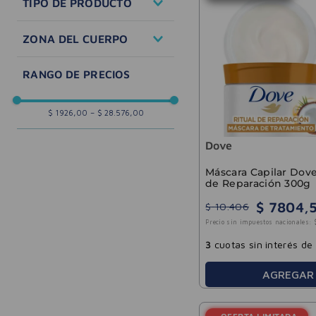
TIPO DE PRODUCTO
Seco
Piel normal
Teñido
Crema
ZONA DEL CUERPO
Corporal
$ 1926,00
–
$ 28.576,00
Dove
Máscara Capilar Dove
de Reparación 300g
$
7804
,
$
10
.
406
Precio sin impuestos nacionales:
3
cuotas sin interés de
AGREGAR