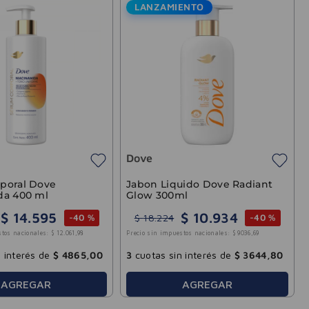
LANZAMIENTO
Dove
poral Dove
Jabon Liquido Dove Radiant
da 400 ml
Glow 300ml
$
14
.
595
$
10
.
934
$
18
.
224
-
40 %
-
40 %
stos nacionales:
$
12
.
061
,
98
Precio sin impuestos nacionales:
$
9036
,
69
 interés de
$
4865
,
00
3
cuotas sin interés de
$
3644
,
80
AGREGAR
AGREGAR