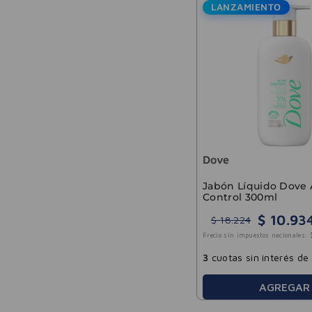
LANZAMIENTO
Dove
Jabón Líquido Dove
Control 300ml
$
10
.
93
$
18
.
224
Precio sin impuestos nacionales:
3
cuotas sin interés de
AGREGAR