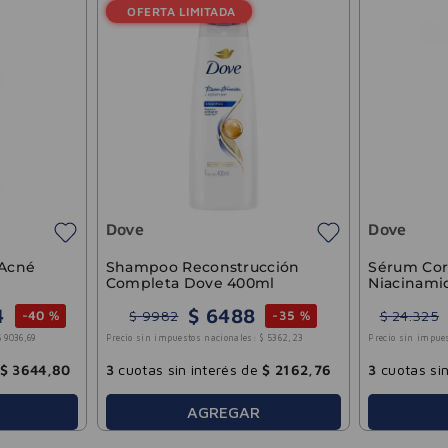
Dove
Dove
 Acné
Shampoo Reconstrucción
Sérum Cor
Completa Dove 400ml
Niacinami
4
$
6488
$
9982
$
24
.
325
-
40 %
-
35 %
$
9036
,
69
Precio sin impuestos nacionales:
$
5362
,
23
Precio sin impue
$
3644
,
80
3
cuotas sin interés de
$
2162
,
76
3
cuotas sin
AGREGAR