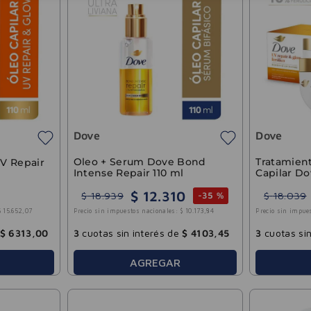
Dove
Dove
Oleo + Serum Dove Bond
Tratamien
UV Repair
Intense Repair 110 ml
Capilar Do
Glow 250g
$
12
.
310
$
18
.
939
$
18
.
039
-
35 %
$
15
.
652
,
07
Precio sin impuestos nacionales:
$
10
.
173
,
84
Precio sin impue
$
6313
,
00
3
cuotas sin interés de
$
4103
,
45
3
cuotas sin
AGREGAR