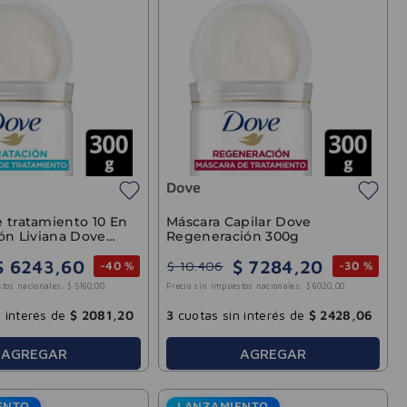
Dove
 tratamiento 10 En
Máscara Capilar Dove
ión Liviana Dove
Regeneración 300g
$
6243
,
60
$
7284
,
20
$
10
.
406
-
40 %
-
30 %
stos nacionales:
$
5160
,
00
Precio sin impuestos nacionales:
$
6020
,
00
 interés de
$
2081
,
20
3
cuotas sin interés de
$
2428
,
06
AGREGAR
AGREGAR
ENTO
LANZAMIENTO