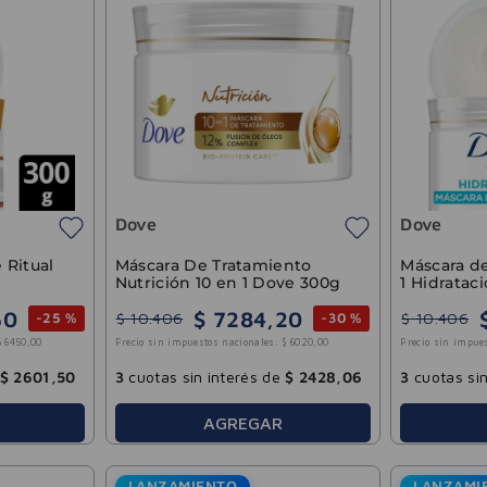
Dove
Dove
 Ritual
Máscara De Tratamiento
Máscara de
Nutrición 10 en 1 Dove 300g
1 Hidratac
300g
50
$
7284
,
20
$
10
.
406
$
10
.
406
-
25 %
-
30 %
$
6450
,
00
Precio sin impuestos nacionales:
$
6020
,
00
Precio sin impue
$
2601
,
50
3
cuotas sin interés de
$
2428
,
06
3
cuotas sin
AGREGAR
LANZAMIENTO
LANZAMI