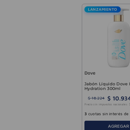
LANZAMIENTO
Dove
Jabón Líquido Dove 
Hydration 300ml
$
10
.
93
$
18
.
224
Precio sin impuestos nacionales:
3
cuotas sin interés de
AGREGAR