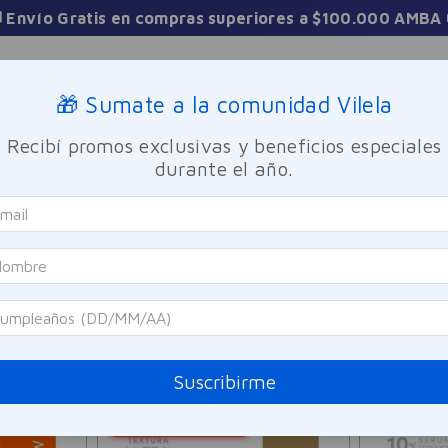
 Envío Gratis en compras superiores a $100.000 AMBA 
Sucursales
🎁 Sumate a la comunidad Vilela
Recibí promos exclusivas y beneficios especiales
TICA
FRAGANCIAS
CUIDADO PERSONAL
BIENESTAR Y FA
durante el año.
95
PRODUCTOS
Suscribirme