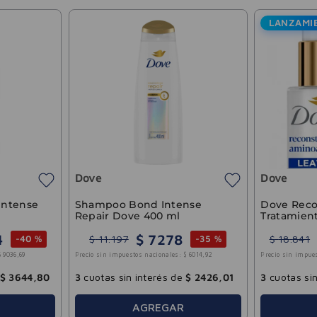
LANZAMI
Dove
Dove
Intense
Shampoo Bond Intense
Dove Reco
Repair Dove 400 ml
Tratamient
Aminoácid
4
$
7278
$
11
.
197
$
18
.
841
-
40 %
-
35 %
$
9036
,
69
Precio sin impuestos nacionales:
$
6014
,
92
Precio sin impue
$
3644
,
80
3
cuotas sin interés de
$
2426
,
01
3
cuotas sin
AGREGAR