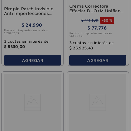
Crema Correctora
Pimple Patch Invisible
Effaclar DUO+M Unifiant
Anti Imperfecciones
Tono Claro 40ml
Garnier 22 Parches
$
111
.
109
-
30 %
$
24
.
990
$
77
.
776
Precio sin impuestos nacionales:
Precio sin impuestos nacionales:
$
20
.
652
,
89
$
64
.
277
,
93
3
cuotas sin interés de
3
cuotas sin interés de
$
8330
,
00
$
25
.
925
,
43
AGREGAR
AGREGAR