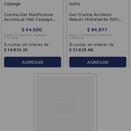
Cepage
Isdin
Crema-Gel Matificante
Gel Crema Acniben
Acneiqué Mat Cepage
Repair Hidratante ISDIN
50g
40ml
$
44
.
500
$
94
.
877
Precio sin impuestos nacionales:
Precio sin impuestos nacionales:
$
36
.
776
,
86
$
78
.
410
,
74
3
cuotas sin interés de
3
cuotas sin interés de
$
14
.
833
,
33
$
31
.
625
,
66
AGREGAR
AGREGAR