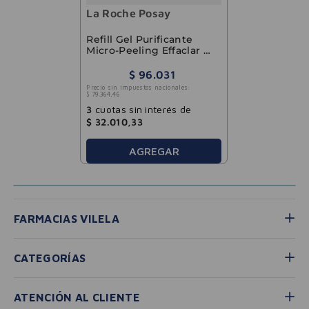
La Roche Posay
Refill Gel Purificante
Micro-Peeling Effaclar La
Roche-Posay 400ml
$
96
.
031
Precio sin impuestos nacionales:
$
79
.
364
,
46
3
cuotas sin interés de
$
32
.
010
,
33
AGREGAR
FARMACIAS VILELA
CATEGORÍAS
ATENCIÓN AL CLIENTE