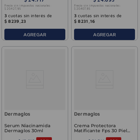
Precio sin impuestos nacionales:
Precio sin impuestos nacionales:
$
20
.
427
,
85
$
20
.
407
,
85
3
cuotas sin interés de
3
cuotas sin interés de
$
8239
,
23
$
8231
,
16
AGREGAR
AGREGAR
Dermaglos
Dermaglos
Serum Niacinamida
Crema Protectora
Dermaglos 30ml
Matificante Fps 30 Pieles
Mixtas A Grasas