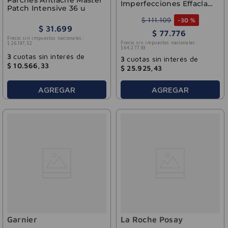
Parches Antiacné Master
Imperfecciones Effaclar
Patch Intensive 36 u
Duo+M40 ml
$
111
.
109
-
30 %
$
31
.
699
$
77
.
776
Precio sin impuestos nacionales:
Precio sin impuestos nacionales:
$
26
.
197
,
52
$
64
.
277
,
93
3
cuotas sin interés de
3
cuotas sin interés de
$
10
.
566
,
33
$
25
.
925
,
43
AGREGAR
AGREGAR
Garnier
La Roche Posay