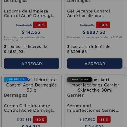
Dermaglos
Dermaglos
Espuma de Limpieza
Gel Secante Control
Control Acné Dermaglós
Acné Localizado
150 ml
Dermaglós 15 g
$
20
.
794
$
14
.
125
-
30 %
-
30 %
$
14
.
555
$
9887
,
50
Precio sin impuestos nacionales:
Precio sin impuestos nacionales:
$
8171
,
49
$
12
.
029
,
59
3
cuotas sin interés de
3
cuotas sin interés de
$
4851
,
93
$
3295
,
83
AGREGAR
AGREGAR
LANZAMIENTO
SOLO ONLINE
Dermaglos
Garnier
Crema Gel Hidratante
Sérum Anti
Control Acné Dermaglós
Imperfecciones Garnier
50 g
SkinActive 30ml
$
35
.
311
$
37
.
990
-
30 %
-
35 %
$
24
.
717
$
24
.
693