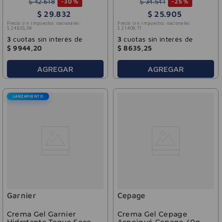
Dermaglos 50gr
$
42
.
618
$
34
.
541
-
30 %
-
25 %
$
29
.
832
$
25
.
905
Precio sin impuestos nacionales:
Precio sin impuestos nacionales:
$
24
.
655
,
04
$
21
.
409
,
71
3
cuotas sin interés de
3
cuotas sin interés de
$
9944
,
20
$
8635
,
25
AGREGAR
AGREGAR
LANZAMIENTO
Garnier
Cepage
Crema Gel Garnier
Crema Gel Cepage