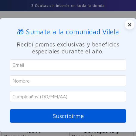
3 Cuotas sin interés en toda la tienda
×
🎁 Sumate a la comunidad Vilela
Buscar
Recibí promos exclusivas y beneficios
especiales durante el año.
Dermocosmetica
Facial
Antiacne
ORDENAR POR
FILTRAR
15
PRODUCTOS
Suscribirme
LANZAMIENTO
LANZAMIENTO